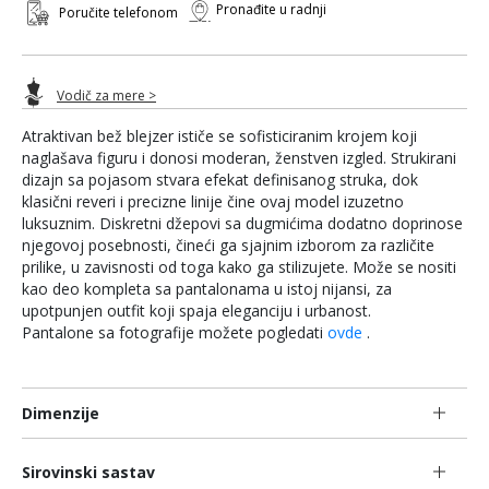
Pronađite u radnji
Poručite telefonom
Vodič za mere >
Atraktivan bež blejzer ističe se sofisticiranim krojem koji
naglašava figuru i donosi moderan, ženstven izgled. Strukirani
dizajn sa pojasom stvara efekat definisanog struka, dok
klasični reveri i precizne linije čine ovaj model izuzetno
luksuznim. Diskretni džepovi sa dugmićima dodatno doprinose
njegovoj posebnosti, čineći ga sjajnim izborom za različite
prilike, u zavisnosti od toga kako ga stilizujete. Može se nositi
kao deo kompleta sa pantalonama u istoj nijansi, za
upotpunjen outfit koji spaja eleganciju i urbanost.
Pantalone sa fotografije možete pogledati
ovde
.
Dimenzije
Sirovinski sastav