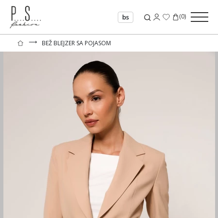
(
0
)
bs
⟶
BEŽ BLEJZER SA POJASOM