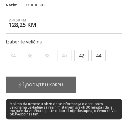
Naziv:
YYBFBLE913
254,50 KM
128,25 KM
Izaberite veličinu
34
36
38
40
42
44
DODAJTE U KORPU
Molimo da uzmete u obzir da se informacija o dostupnim
veličinama usklađuje sa realnim stanjem svakih 30 minuta i da je
moguće da veličina koju ste odabrali nije dostupna, o čemu će Vas
obavestiti naš tim.