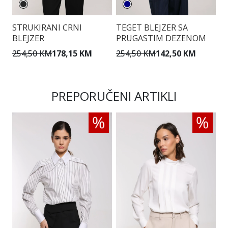
STRUKIRANI CRNI
TEGET BLEJZER SA
B
BLEJZER
PRUGASTIM DEZENOM
D
Z
254,50 KM
178,15 KM
254,50 KM
142,50 KM
2
PREPORUČENI ARTIKLI