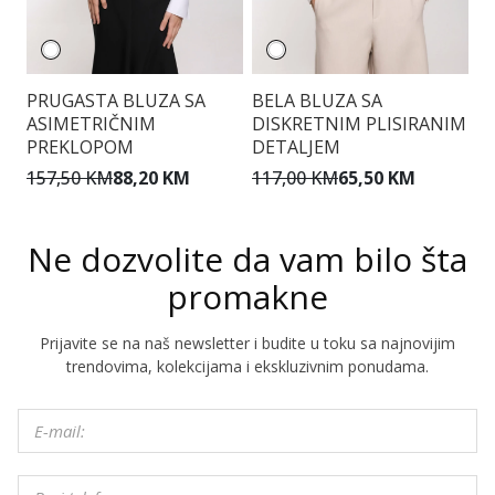
PRUGASTA BLUZA SA
BELA BLUZA SA
E
ASIMETRIČNIM
DISKRETNIM PLISIRANIM
PREKLOPOM
DETALJEM
9
157,50 KM
88,20 KM
117,00 KM
65,50 KM
Ne dozvolite da vam bilo šta
promakne
Prijavite se na naš newsletter i budite u toku sa najnovijim
trendovima, kolekcijama i ekskluzivnim ponudama.