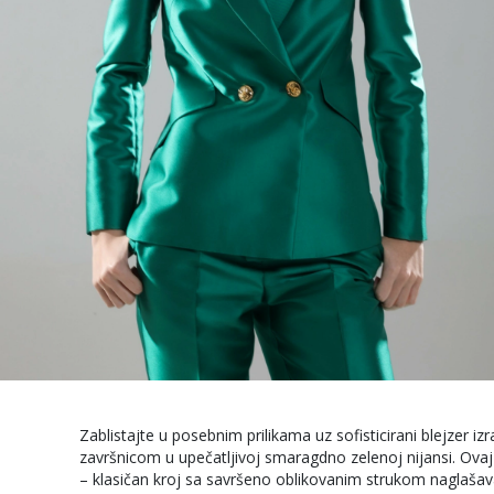
Zablistajte u posebnim prilikama uz sofisticirani blejzer 
završnicom u upečatljivoj smaragdno zelenoj nijansi. Ovaj
– klasičan kroj sa savršeno oblikovanim strukom naglašava 