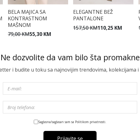
BELA MAJICA SA
ELEGANTNE BEŽ
M
KONTRASTNOM
PANTALONE
MAŠNOM
157,50 KM
110,25 KM
79,00 KM
55,30 KM
Ne dozvolite da vam bilo šta promakne
letter i budite u toku sa najnovijim trendovima, kolekcijama
Saglasna/saglasan sam sa Politikom privatnosti.
Prijavite se