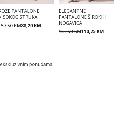
ROZE PANTALONE
ELEGANTNE
VISOKOG STRUKA
PANTALONE ŠIROKIH
NOGAVICA
157,50 KM
88,20 KM
157,50 KM
110,25 KM
 i ekskluzivnim ponudama.