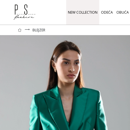
NEW COLLECTION
ODEĆA
OBUĆA
⟶
BLEJZER