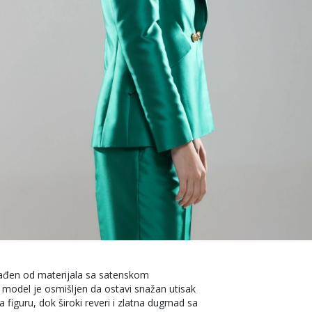
izrađen od materijala sa satenskom
 model je osmišljen da ostavi snažan utisak
figuru, dok široki reveri i zlatna dugmad sa