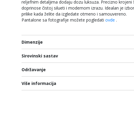
reljefnim detaljima dodaju dozu luksuza. Precizno krojeni š
doprinose čistoj silueti i modernom izrazu. Idealan je izbo
prilike kada želite da izgledate otmeno i samouvereno.
Pantalone sa fotografije možete pogledati
ovde
.
Dimenzije
Sirovinski sastav
Održavanje
Više informacija