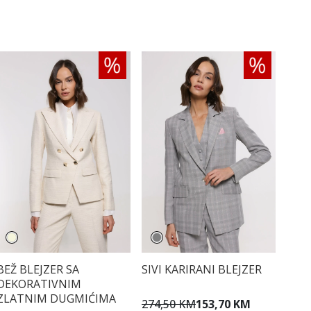
BEŽ BLEJZER SA
SIVI KARIRANI BLEJZER
DEKORATIVNIM
ZLATNIM DUGMIĆIMA
274,50 KM
153,70 KM