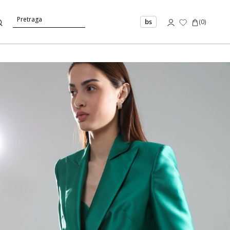
bs
(
0
)