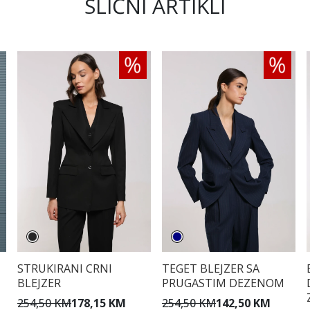
SLIČNI ARTIKLI
STRUKIRANI CRNI
TEGET BLEJZER SA
BLEJZER
PRUGASTIM DEZENOM
254,50 KM
178,15 KM
254,50 KM
142,50 KM