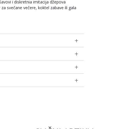
avovi i diskretnia imitacija džepova
r za svečane večere, koktel zabave ili gala