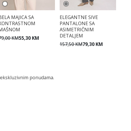
BELA MAJICA SA
ELEGANTNE SIVE
KONTRASTNOM
PANTALONE SA
MAŠNOM
ASIMETRIČNIM
DETALJEM
79,00 KM
55,30 KM
157,50 KM
79,30 KM
 i ekskluzivnim ponudama.