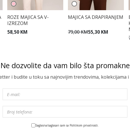
A
ROZE MAJICA SA V-
MAJICA SA DRAPIRANJEM
IZREZOM
58,50 KM
79,00 KM
55,30 KM
Ne dozvolite da vam bilo šta promakne
letter i budite u toku sa najnovijim trendovima, kolekcijama
Saglasna/saglasan sam sa Politikom privatnosti.