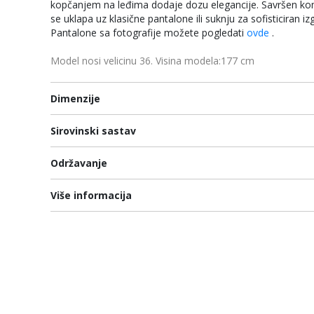
kopčanjem na leđima dodaje dozu elegancije. Savršen ko
se uklapa uz klasične pantalone ili suknju za sofisticiran 
Pantalone sa fotografije možete pogledati
ovde
.
Model nosi velicinu 36. Visina modela:177 cm
Dimenzije
Sirovinski sastav
Održavanje
Više informacija