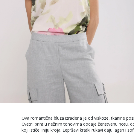
Ova romantična bluza izrađena je od viskoze, tkanine po
Cvetni print u nežnim tonovima dodaje ženstvenu notu, dok
koji ističe liniju kroja. Lepršavi kratki rukavi daju lagan i so