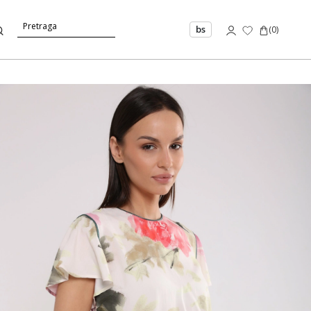
bs
(
0
)