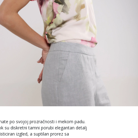
znate po svojoj prozračnosti i mekom padu.
 su diskretni tamni porubi elegantan detalj
fisticiran izgled, a suptilan prorez sa