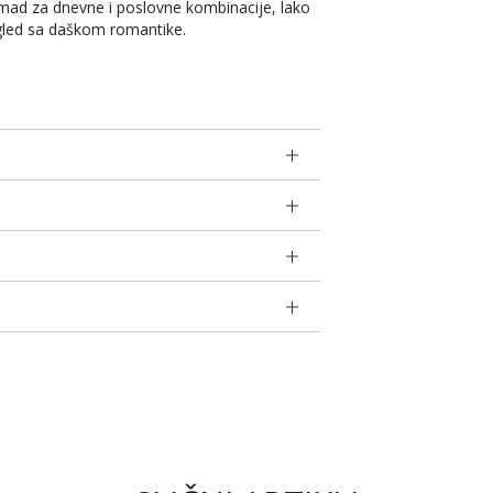
mad za dnevne i poslovne kombinacije, lako
izgled sa daškom romantike.