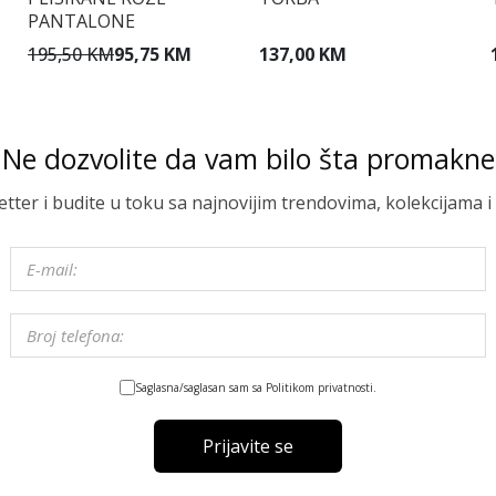
PANTALONE
195,50 KM
95,75 KM
137,00 KM
Ne dozvolite da vam bilo šta promakne
letter i budite u toku sa najnovijim trendovima, kolekcijama
Saglasna/saglasan sam sa Politikom privatnosti.
Prijavite se