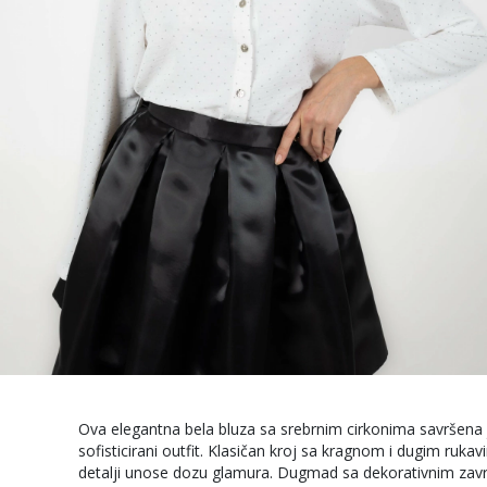
Ova elegantna bela bluza sa srebrnim cirkonima savršena 
sofisticirani outfit. Klasičan kroj sa kragnom i dugim rukav
detalji unose dozu glamura. Dugmad sa dekorativnim za