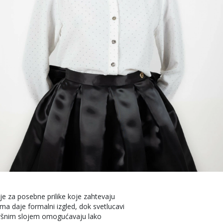
je za posebne prilike koje zahtevaju
ima daje formalni izgled, dok svetlucavi
vršnim slojem omogućavaju lako