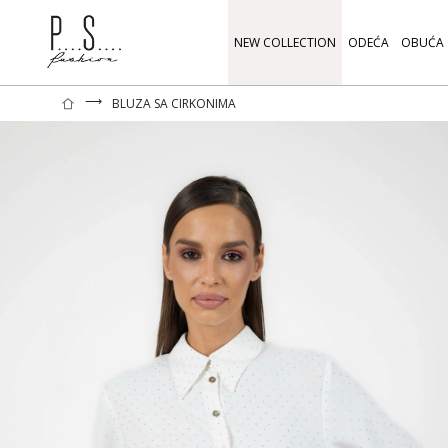
NEW COLLECTION
ODEĆA
OBUĆA
⟶
BLUZA SA CIRKONIMA