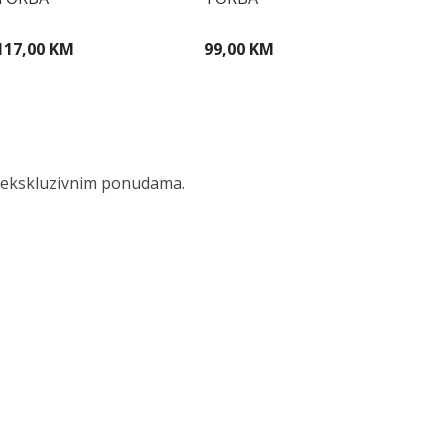
117,00 KM
99,00 KM
 i ekskluzivnim ponudama.