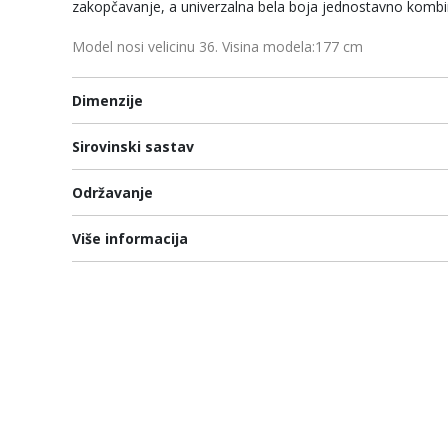
zakopčavanje, a univerzalna bela boja jednostavno kombi
Model nosi velicinu 36. Visina modela:177 cm
Dimenzije
Sirovinski sastav
Održavanje
Više informacija