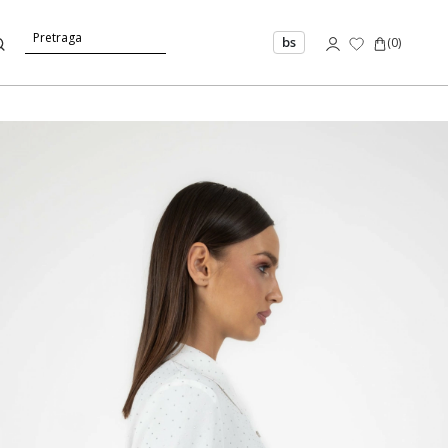
bs
(
0
)