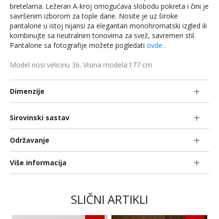
bretelama. Ležeran A-kroj omogućava slobodu pokreta i čini je
savršenim izborom za tople dane. Nosite je uz široke
pantalone u istoj nijansi za elegantan monohromatski izgled ili
kombinujte sa neutralnim tonovima za svež, savremen stil.
Pantalone sa fotografije možete pogledati
ovde
.
Model nosi velicinu 36. Visina modela:177 cm
Dimenzije
Sirovinski sastav
Održavanje
Više informacija
SLIČNI ARTIKLI