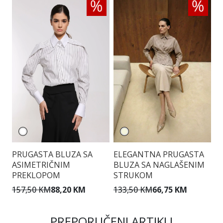
PRUGASTA BLUZA SA
ELEGANTNA PRUGASTA
Ž
ASIMETRIČNIM
BLUZA SA NAGLAŠENIM
U
PREKLOPOM
STRUKOM
1
157,50 KM
88,20 KM
133,50 KM
66,75 KM
PREPORUČENI ARTIKLI