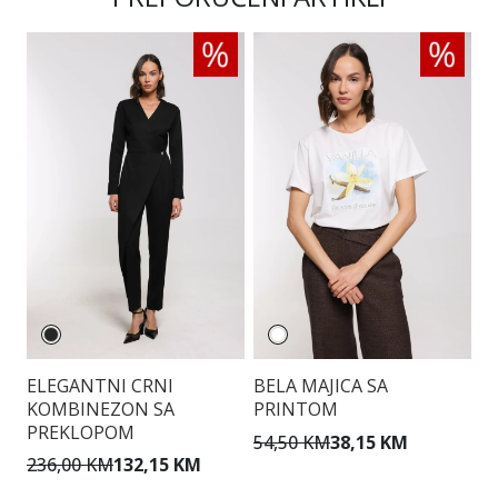
ELEGANTNI CRNI
BELA MAJICA SA
P
KOMBINEZON SA
PRINTOM
S
PREKLOPOM
54,50 KM
38,15 KM
1
236,00 KM
132,15 KM