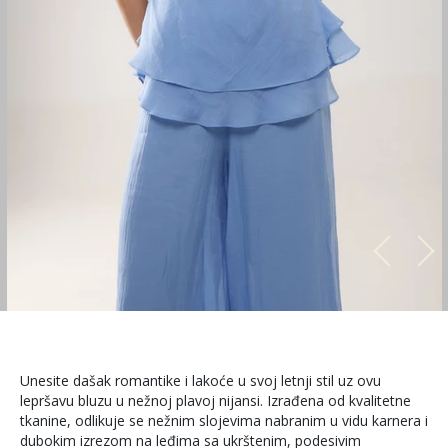
Unesite dašak romantike i lakoće u svoj letnji stil uz ovu
lepršavu bluzu u nežnoj plavoj nijansi. Izrađena od kvalitetne
tkanine, odlikuje se nežnim slojevima nabranim u vidu karnera i
dubokim izrezom na leđima sa ukrštenim, podesivim