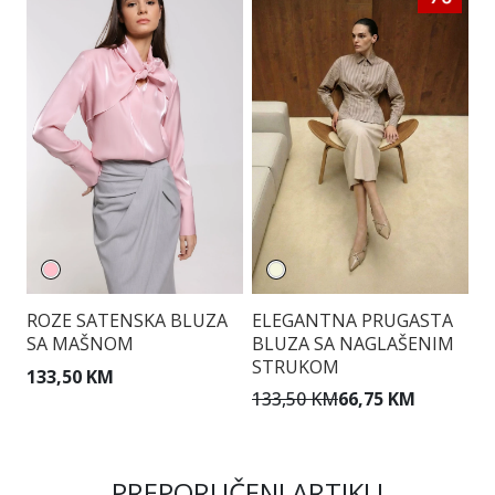
ROZE SATENSKA BLUZA
ELEGANTNA PRUGASTA
B
SA MAŠNOM
BLUZA SA NAGLAŠENIM
G
STRUKOM
133,50 KM
1
133,50 KM
66,75 KM
PREPORUČENI ARTIKLI