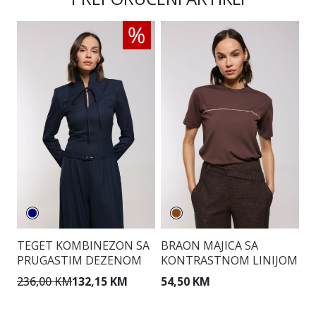
TEGET KOMBINEZON SA
BRAON MAJICA SA
P
PRUGASTIM DEZENOM
KONTRASTNOM LINIJOM
S
236,00 KM
132,15 KM
54,50 KM
1