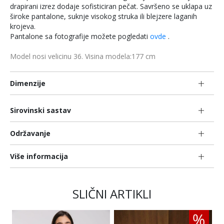
drapirani izrez dodaje sofisticiran pečat. Savršeno se uklapa uz
široke pantalone, suknje visokog struka ili blejzere laganih
krojeva.
Pantalone sa fotografije možete pogledati
ovde
.
Model nosi velicinu 36. Visina modela:177 cm
Dimenzije
Sirovinski sastav
Održavanje
Više informacija
SLIČNI ARTIKLI