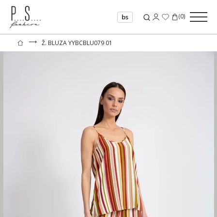
(
0
)
bs
⟶
Ž. BLUZA YYBCBLU079 01