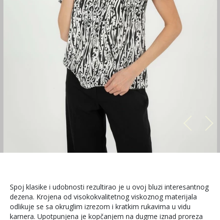
Spoj klasike i udobnosti rezultirao je u ovoj bluzi interesantnog
dezena. Krojena od visokokvalitetnog viskoznog materijala
odlikuje se sa okruglim izrezom i kratkim rukavima u vidu
karnera. Upotpunjena je kopčanjem na dugme iznad proreza