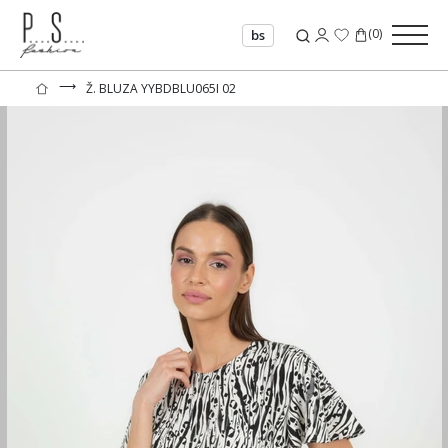
(
0
)
bs
⟶
Ž. BLUZA YYBDBLU065I 02