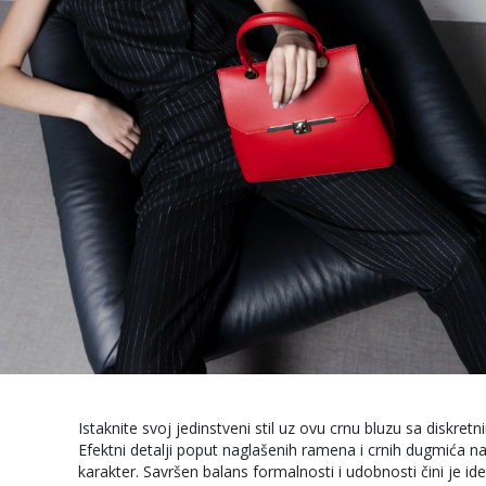
Istaknite svoj jedinstveni stil uz ovu crnu bluzu sa diskre
Efektni detalji poput naglašenih ramena i crnih dugmića na
karakter. Savršen balans formalnosti i udobnosti čini je id