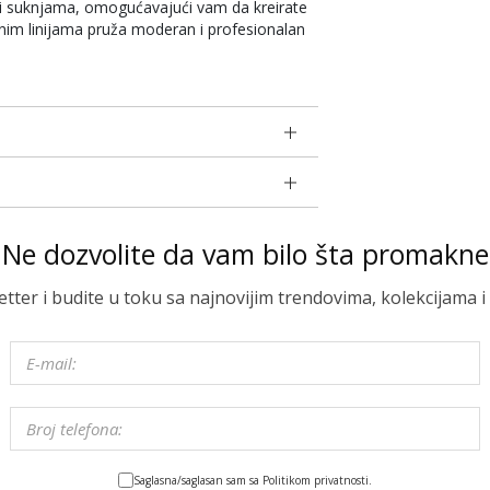
li suknjama, omogućavajući vam da kreirate
tilnim linijama pruža moderan i profesionalan
Ne dozvolite da vam bilo šta promakne
letter i budite u toku sa najnovijim trendovima, kolekcijama
Saglasna/saglasan sam sa Politikom privatnosti.