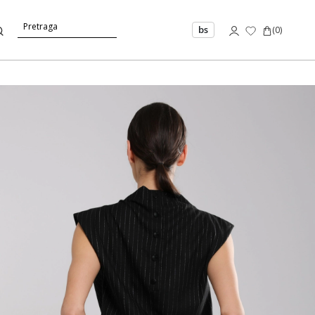
bs
(
0
)