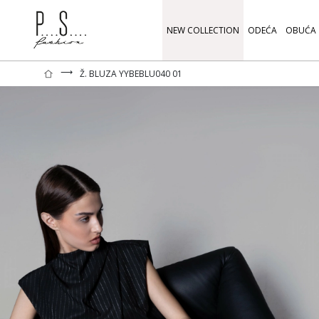
NEW COLLECTION
ODEĆA
OBUĆA
⟶
Ž. BLUZA YYBEBLU040 01