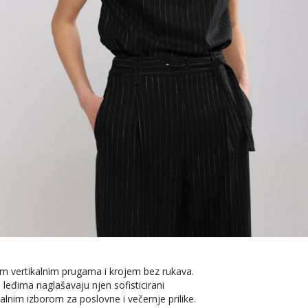
tnim vertikalnim prugama i krojem bez rukava.
 leđima naglašavaju njen sofisticirani
ealnim izborom za poslovne i večernje prilike.