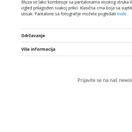
Bluza se lako kombinuje sa pantalonama visokog struka i
izgled prilagođen svakoj prilici. Klasična crna boja sa sup
utisak. Pantalone sa fotografije možete pogledati
ovde
.
Održavanje
Više informacija
Prijavite se na naš news