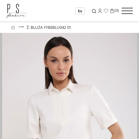
(
0
)
bs
⟶
Ž. BLUZA YYBEBLU042 01