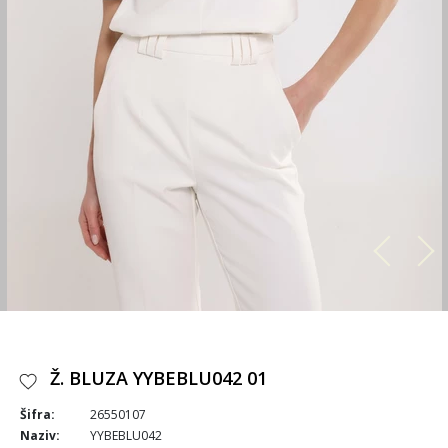
Ž. BLUZA YYBEBLU042 01
Šifra:
26550107
Naziv:
YYBEBLU042