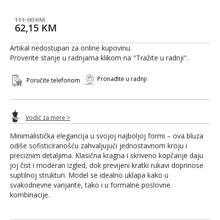
111,00 KM
62,15 KM
Artikal nedostupan za online kupovinu.
Proverite stanje u radnjama klikom na "Tražite u radnji".
Pronađite u radnji
Poručite telefonom
Vodič za mere >
Minimalistička elegancija u svojoj najboljoj formi – ova bluza
odiše sofisticiranošću zahvaljujući jednostavnom kroju i
preciznim detaljima. Klasična kragna i skriveno kopčanje daju
joj čist i moderan izgled, dok previjeni kratki rukavi doprinose
suptilnoj strukturi. Model se idealno uklapa kako u
svakodnevne varijante, tako i u formalne poslovne
kombinacije.