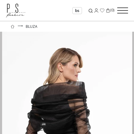
(
0
)
bs
⟶
BLUZA