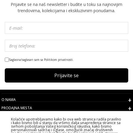
Prijavite se na naš newsletter i budite u toku sa najnovijim
trendovima, kolekcijama i ekskluzivnim ponudama.
Saglasna/saglasan sam sa Politikom privatnosti.
Prijavite se
O NAMA
PRODAJNA MESTA
USLOVI
Kolačiće upotrebljavamo kako bi ova web stranica radila pravilno
i kako bismo bili u stanju da vršimo dalja unapređenja stranice sa
KORISNIČKI SERVIS
svrhom poboljšanja Vašeg korisničkog iskustva, kako bismo
personalizovali sadržaj i oglase, omogućili značaj društvenih
IZABERITE DRŽAVU