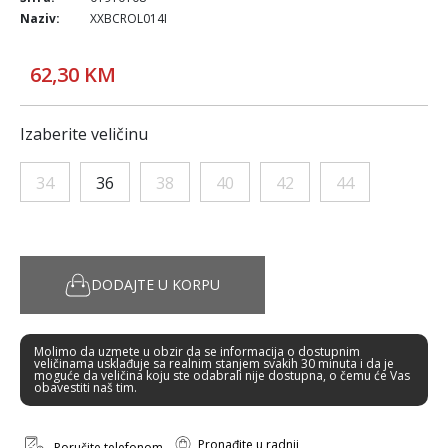
Naziv:
XXBCROL014I
62,30 KM
Izaberite veličinu
34
36
38
40
42
44
DODAJTE U KORPU
Molimo da uzmete u obzir da se informacija o dostupnim
veličinama usklađuje sa realnim stanjem svakih 30 minuta i da je
moguće da veličina koju ste odabrali nije dostupna, o čemu će Vas
obavestiti naš tim.
Pronađite u radnji
Poručite telefonom