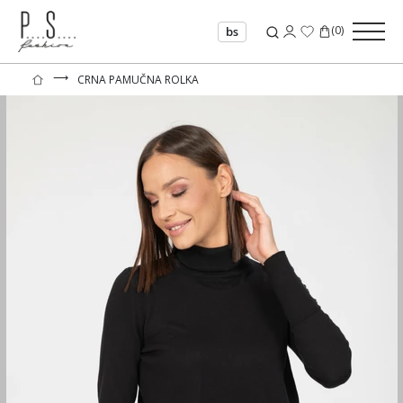
(
0
)
bs
⟶
CRNA PAMUČNA ROLKA