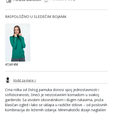
RASPOLOŽIVO U SLEDEĆIM BOJAMA
47,60 KM
Vodič za mere >
Crna rolka od čistog pamuka donosi spoj jednostavnosti i
sofisticiranosti, čineći je neizostavnim komadom u svakoj
garderobi. Sa visokim okovratnikom i dugim rukavima, pruža
klasičan izgled i lako se uklapa u različite stilove – od poslovnih
kombinacija do ležernih izdanja. Minimalistički dizajn naglašen