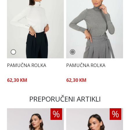
PAMUČNA ROLKA
PAMUČNA ROLKA
P
62,30 KM
62,30 KM
8
PREPORUČENI ARTIKLI