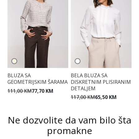
BLUZA SA
BELA BLUZA SA
T
GEOMETRIJSKIM ŠARAMA
DISKRETNIM PLISIRANIM
A
DETALJEM
D
111,00 KM
77,70 KM
117,00 KM
65,50 KM
9
Ne dozvolite da vam bilo šta
promakne