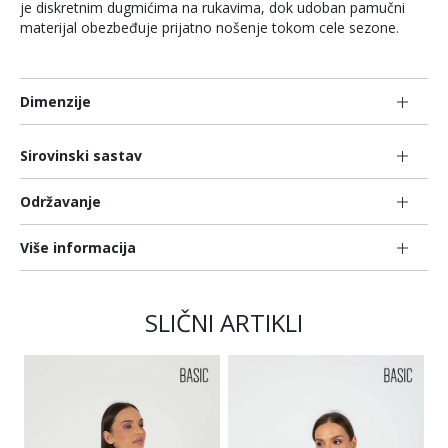
je diskretnim dugmićima na rukavima, dok udoban pamučni
materijal obezbeđuje prijatno nošenje tokom cele sezone.
Dimenzije
Sirovinski sastav
Održavanje
Više informacija
SLIČNI ARTIKLI