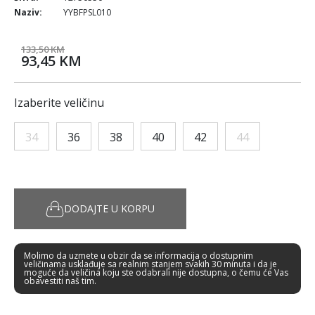
Naziv:
YYBFPSL010
133,50 KM
93,45 KM
Izaberite veličinu
34
36
38
40
42
44
DODAJTE U KORPU
Molimo da uzmete u obzir da se informacija o dostupnim
veličinama usklađuje sa realnim stanjem svakih 30 minuta i da je
moguće da veličina koju ste odabrali nije dostupna, o čemu će Vas
obavestiti naš tim.