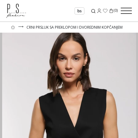
(
0
)
bs
⟶
CRNI PRSLUK SA PREKLOPOM I DVOREDNIM KOPČANJEM