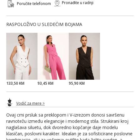
Pronađite u radnji
Poručite telefonom
RASPOLOŽIVO U SLEDEĆIM BOJAMA
133,50 KM
93,45 KM
95,90 KM
Vodič za mere >
Ovaj crni prsluk sa preklopom i V-izrezom donosi savršenu
ravnotežu između elegancije i modernog stila. Strukirani kroj
naglašava siluetu, dok dvoredno kopčanje daje modelu
klasičan, poslovni karakter. Idealan je za sofisticirane poslovne
kombinacije, ali i za večernje outfite kada želite sveden, a