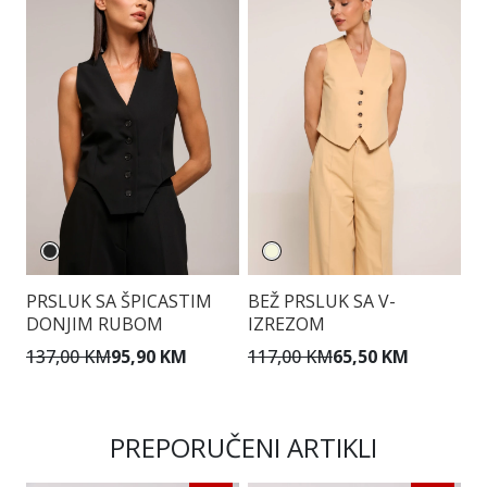
PRSLUK SA ŠPICASTIM
BEŽ PRSLUK SA V-
T
DONJIM RUBOM
IZREZOM
P
137,00 KM
95,90 KM
117,00 KM
65,50 KM
1
PREPORUČENI ARTIKLI