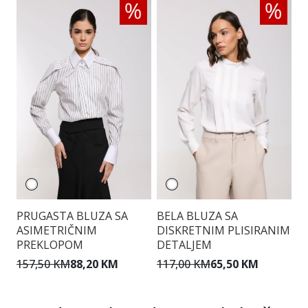
PRUGASTA BLUZA SA
BELA BLUZA SA
T
ASIMETRIČNIM
DISKRETNIM PLISIRANIM
A
PREKLOPOM
DETALJEM
D
157,50 KM
88,20 KM
117,00 KM
65,50 KM
9