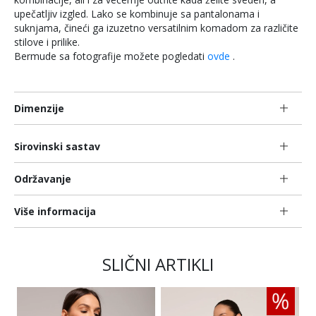
upečatljiv izgled. Lako se kombinuje sa pantalonama i
suknjama, čineći ga izuzetno versatilnim komadom za različite
stilove i prilike.
Bermude sa fotografije možete pogledati
ovde
.
Dimenzije
Sirovinski sastav
Održavanje
Više informacija
SLIČNI ARTIKLI