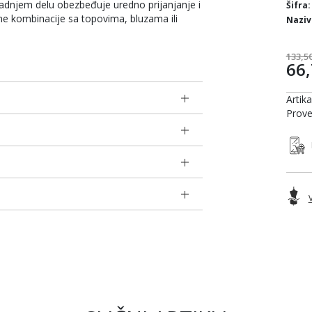
 zadnjem delu obezbeđuje uredno prijanjanje i
Šifra:
ne kombinacije sa topovima, bluzama ili
Naziv
133,5
66
Artik
Prove