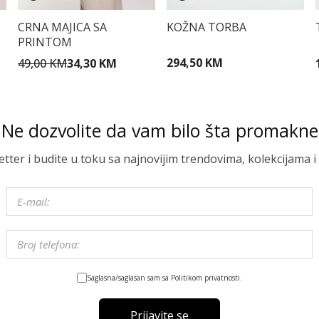
KOŽNA TORBA
CRNA MAJICA SA
PRINTOM
294,50 KM
49,00 KM
34,30 KM
Ne dozvolite da vam bilo šta promakne
letter i budite u toku sa najnovijim trendovima, kolekcijama
Saglasna/saglasan sam sa Politikom privatnosti.
Prijavite se