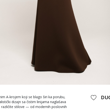
DUG
nim A-krojem koji se blago širi ka porubu,
listički dizajn sa čistim linijama naglašava
 različite stilove — od modernih poslovnih