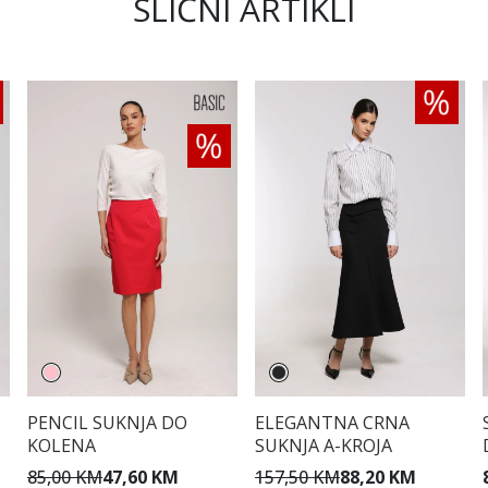
SLIČNI ARTIKLI
PENCIL SUKNJA DO
ELEGANTNA CRNA
KOLENA
SUKNJA A-KROJA
85,00 KM
47,60 KM
157,50 KM
88,20 KM