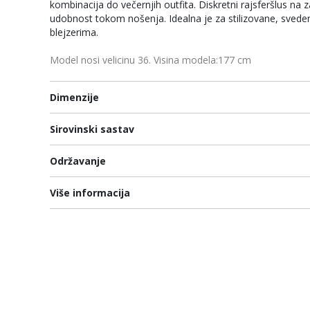
kombinacija do večernjih outfita. Diskretni rajsferšlus na
udobnost tokom nošenja. Idealna je za stilizovane, svede
blejzerima.
Model nosi velicinu 36. Visina modela:177 cm
Dimenzije
Sirovinski sastav
Održavanje
Više informacija