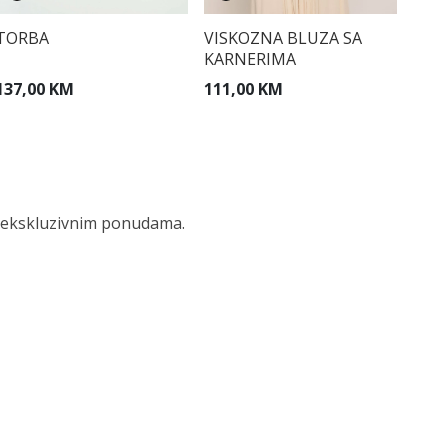
TORBA
VISKOZNA BLUZA SA
KARNERIMA
137,00 KM
111,00 KM
 i ekskluzivnim ponudama.