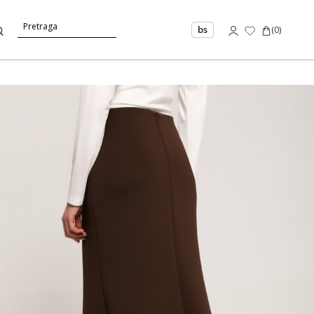
bs
(
0
)