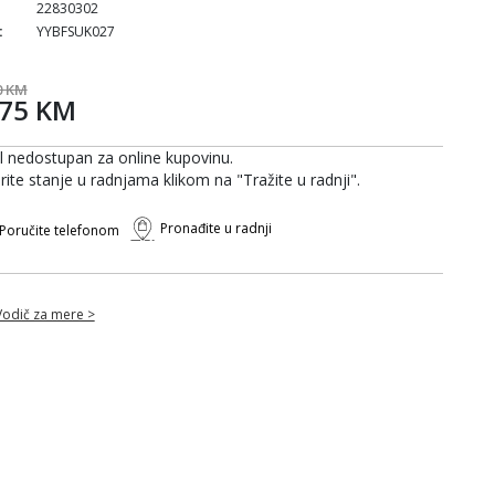
22830302
:
YYBFSUK027
0 KM
,75 KM
al nedostupan za online kupovinu.
rite stanje u radnjama klikom na "Tražite u radnji".
Pronađite u radnji
Poručite telefonom
Vodič za mere >