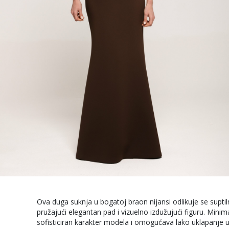
Ova duga suknja u bogatoj braon nijansi odlikuje se suptil
pružajući elegantan pad i vizuelno izdužujući figuru. Minima
sofisticiran karakter modela i omogućava lako uklapanje u