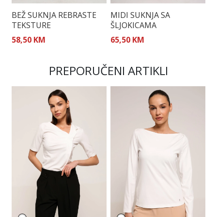
BEŽ SUKNJA REBRASTE
MIDI SUKNJA SA
C
TEKSTURE
ŠLJOKICAMA
S
58,50 KM
65,50 KM
5
PREPORUČENI ARTIKLI