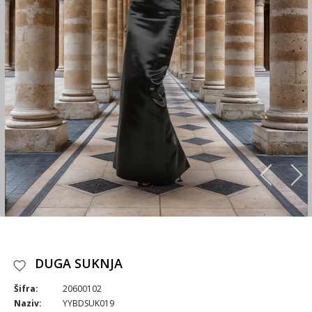
DUGA SUKNJA
Šifra:
20600102
Naziv:
YYBDSUK019