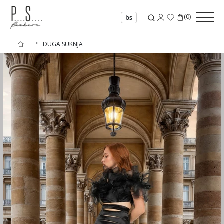
(
0
)
bs
⟶
DUGA SUKNJA