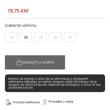
78,75 KM
Izaberite veličinu
34
36
38
40
42
DODAJTE U KORPU
Molimo da uzmete u obzir da se informacija o dostupnim
veličinama usklađuje sa realnim stanjem svakih 30 minuta i da je
moguće da veličina koju ste odabrali nije dostupna, o čemu će Vas
obavestiti naš tim.
Pronađite u radnji
Poručite telefonom