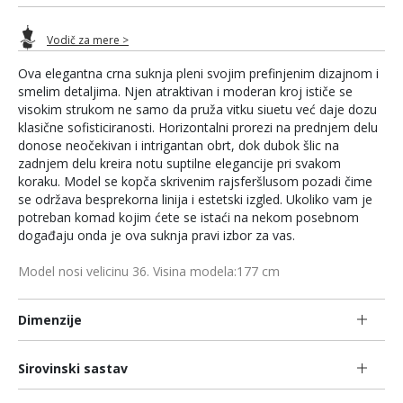
Vodič za mere >
Ova elegantna crna suknja pleni svojim prefinjenim dizajnom i
smelim detaljima. Njen atraktivan i moderan kroj ističe se
visokim strukom ne samo da pruža vitku siuetu već daje dozu
klasične sofisticiranosti. Horizontalni prorezi na prednjem delu
donose neočekivan i intrigantan obrt, dok dubok šlic na
zadnjem delu kreira notu suptilne elegancije pri svakom
koraku. Model se kopča skrivenim rajsferšlusom pozadi čime
se održava besprekorna linija i estetski izgled. Ukoliko vam je
potreban komad kojim ćete se istaći na nekom posebnom
događaju onda je ova suknja pravi izbor za vas.
Model nosi velicinu 36. Visina modela:177 cm
Dimenzije
Sirovinski sastav