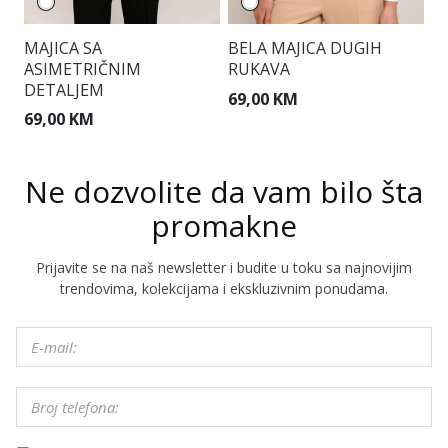
MAJICA SA
BELA MAJICA DUGIH
S
ASIMETRIČNIM
RUKAVA
V
DETALJEM
69,00 KM
1
69,00 KM
Ne dozvolite da vam bilo šta
promakne
Prijavite se na naš newsletter i budite u toku sa najnovijim
trendovima, kolekcijama i ekskluzivnim ponudama.