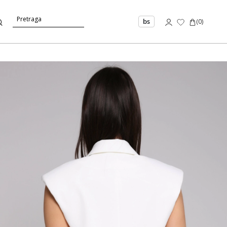
bs
(
0
)