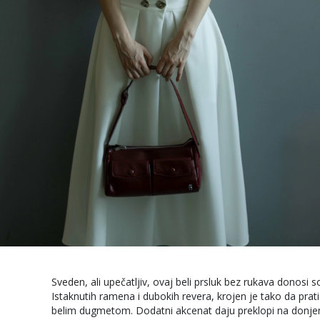
Sveden, ali upečatljiv, ovaj beli prsluk bez rukava donosi
Istaknutih ramena i dubokih revera, krojen je tako da prati 
belim dugmetom. Dodatni akcenat daju preklopi na donje