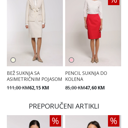
BEŽ SUKNJA SA
PENCIL SUKNJA DO
E
ASIMETRIČNIM POJASOM
KOLENA
S
111,00 KM
62,15 KM
85,00 KM
47,60 KM
1
PREPORUČENI ARTIKLI