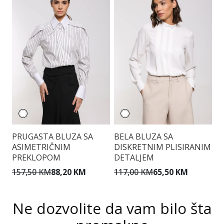
PRUGASTA BLUZA SA
BELA BLUZA SA
E
ASIMETRIČNIM
DISKRETNIM PLISIRANIM
PREKLOPOM
DETALJEM
9
157,50 KM
88,20 KM
117,00 KM
65,50 KM
Ne dozvolite da vam bilo šta