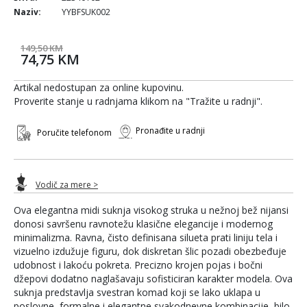
Naziv:
YYBFSUK002
149,50 KM
74,75 KM
Artikal nedostupan za online kupovinu.
Proverite stanje u radnjama klikom na "Tražite u radnji".
Pronađite u radnji
Poručite telefonom
Vodič za mere >
Ova elegantna midi suknja visokog struka u nežnoj bež nijansi
donosi savršenu ravnotežu klasične elegancije i modernog
minimalizma. Ravna, čisto definisana silueta prati liniju tela i
vizuelno izdužuje figuru, dok diskretan šlic pozadi obezbeđuje
udobnost i lakoću pokreta. Precizno krojen pojas i bočni
džepovi dodatno naglašavaju sofisticiran karakter modela. Ova
suknja predstavlja svestran komad koji se lako uklapa u
poslovne, formalne i elegantne svakodnevne kombinacije, bilo