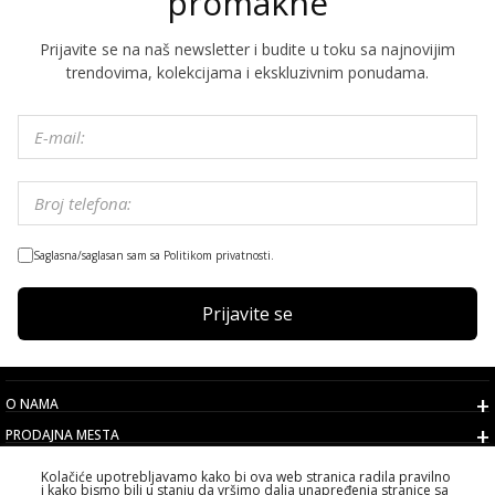
promakne
Prijavite se na naš newsletter i budite u toku sa najnovijim
trendovima, kolekcijama i ekskluzivnim ponudama.
Saglasna/saglasan sam sa Politikom privatnosti.
Prijavite se
O NAMA
PRODAJNA MESTA
USLOVI
Kolačiće upotrebljavamo kako bi ova web stranica radila pravilno
i kako bismo bili u stanju da vršimo dalja unapređenja stranice sa