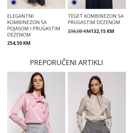
ELEGANTNI
TEGET KOMBINEZON SA
K
KOMBINEZON SA
PRUGASTIM DEZENOM
A
POJASOM I PRUGASTIM
236,00 KM
132,15 KM
1
DEZENOM
254,50 KM
PREPORUČENI ARTIKLI