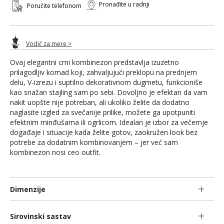
Pronađite u radnji
Poručite telefonom
Vodič za mere >
Ovaj elegantni crni kombinezon predstavlja izuzetno
prilagodljiv komad koji, zahvaljujući preklopu na prednjem
delu, V-izrezu i suptilno dekorativnom dugmetu, funkcioniše
kao snažan stajling sam po sebi. Dovoljno je efektan da vam
nakit uopšte nije potreban, ali ukoliko želite da dodatno
naglasite izgled za svečanije prilike, možete ga upotpuniti
efektnim minđušama ili ogrlicom. Idealan je izbor za večernje
događaje i situacije kada želite gotov, zaokružen look bez
potrebe za dodatnim kombinovanjem – jer već sam
kombinezon nosi ceo outfit.
Dimenzije
Sirovinski sastav