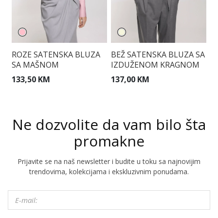
ROZE SATENSKA BLUZA
BEŽ SATENSKA BLUZA SA
S
SA MAŠNOM
IZDUŽENOM KRAGNOM
133,50 KM
137,00 KM
1
Ne dozvolite da vam bilo šta
promakne
Prijavite se na naš newsletter i budite u toku sa najnovijim
trendovima, kolekcijama i ekskluzivnim ponudama.