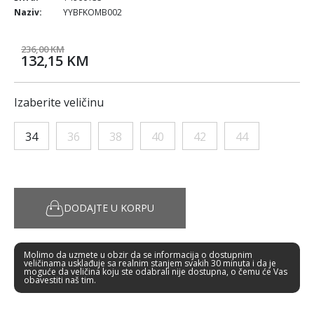
Naziv:
YYBFKOMB002
236,00 KM
132,15 KM
Izaberite veličinu
34
36
38
40
42
44
DODAJTE U KORPU
Molimo da uzmete u obzir da se informacija o dostupnim
veličinama usklađuje sa realnim stanjem svakih 30 minuta i da je
moguće da veličina koju ste odabrali nije dostupna, o čemu će Vas
obavestiti naš tim.