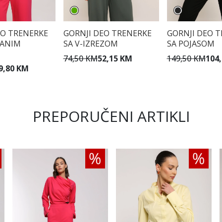
EO TRENERKE
GORNJI DEO TRENERKE
GORNJI DEO 
RANIM
SA V-IZREZOM
SA POJASOM
74,50 KM
52,15 KM
149,50 KM
104
9,80 KM
PREPORUČENI ARTIKLI