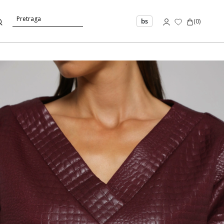
bs
(
0
)