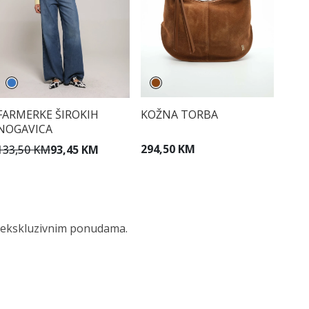
KOŽNA TORBA
FARMERKE ŠIROKIH
NOGAVICA
294,50 KM
133,50 KM
93,45 KM
 i ekskluzivnim ponudama.