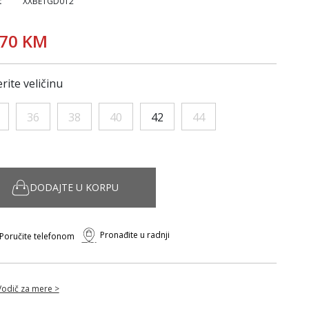
:
XXBETGD012
,70 KM
rite veličinu
36
38
40
42
44
DODAJTE U KORPU
Pronađite u radnji
Poručite telefonom
Vodič za mere >