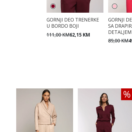
GORNJI DEO TRENERKE
GORNJI D
U BORDO BOJI
SA DRAPI
DETALJEM
111,00 KM
62,15 KM
89,00 KM
4