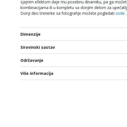
sjajnim efektom daje mu posebnu dinamiku, pa ga možet
kombinacijama ili u kompletu sa donjim delom za upečatl
Donji deo trenerke sa fotografije možete pogledati
ovde
.
Dimenzije
Sirovinski sastav
Održavanje
Više informacija