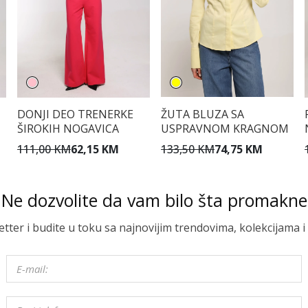
U
DONJI DEO TRENERKE
ŽUTA BLUZA SA
ŠIROKIH NOGAVICA
USPRAVNOM KRAGNOM
111,00 KM
62,15 KM
133,50 KM
74,75 KM
Ne dozvolite da vam bilo šta promakne
letter i budite u toku sa najnovijim trendovima, kolekcijama