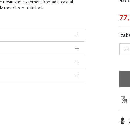
Naziv
e nositi kao statement komad u casual
jiv monohromatski look.
77
Izabe
34