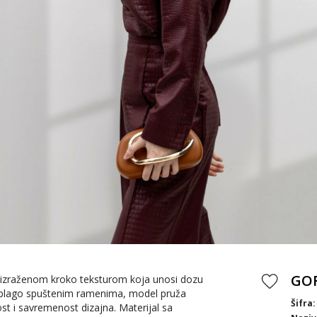
GOR
a izraženom kroko teksturom koja unosi dozu
 blago spuštenim ramenima, model pruža
Šifra:
st i savremenost dizajna. Materijal sa