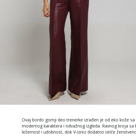
Ovaj bordo gornji deo trenerke izrađen je od eko kože s
modernog karaktera i odvažnog izgleda. Ravnog kroja sa
ležernost i udobnost, dok V-izrez dodatno ističe ženstveno