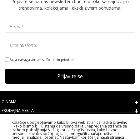
Prijavite se na naš newsletter i budite u toku sa najnovijim
trendovima, kolekcijama i ekskluzivnim ponudama.
Saglasna/saglasan sam sa Politikom privatnosti.
Prijavite se
O NAMA
PRODAJNA MESTA
USLOVI
Kolačiće upotrebljavamo kako bi ova web stranica radila pravilno
i kako bismo bili u stanju da vršimo dalja unapređenja stranice sa
KORISNIČKI SERVIS
svrhom poboljšanja Vašeg korisničkog iskustva, kako bismo
personalizovali sadržaj i oglase, omogućili značaj društvenih
IZABERITE DRŽAVU
medija i analizirali promet. Nastavkom korišćenja naših stranica