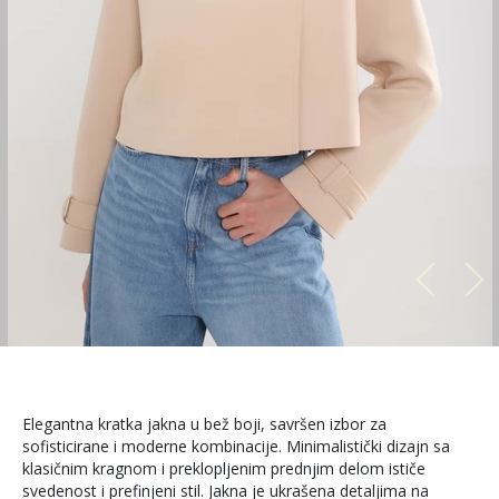
Elegantna kratka jakna u bež boji, savršen izbor za
sofisticirane i moderne kombinacije. Minimalistički dizajn sa
klasičnim kragnom i preklopljenim prednjim delom ističe
svedenost i prefinjeni stil. Jakna je ukrašena detaljima na