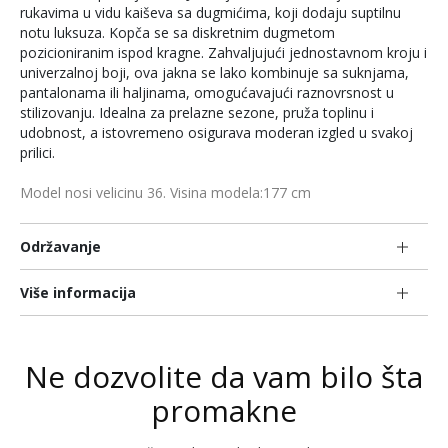
rukavima u vidu kaiševa sa dugmićima, koji dodaju suptilnu
notu luksuza. Kopča se sa diskretnim dugmetom
pozicioniranim ispod kragne. Zahvaljujući jednostavnom kroju i
univerzalnoj boji, ova jakna se lako kombinuje sa suknjama,
pantalonama ili haljinama, omogućavajući raznovrsnost u
stilizovanju. Idealna za prelazne sezone, pruža toplinu i
udobnost, a istovremeno osigurava moderan izgled u svakoj
prilici.
Model nosi velicinu 36. Visina modela:177 cm
Održavanje
Više informacija
Ne dozvolite da vam bilo šta
promakne