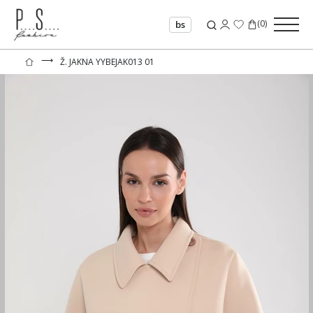
(
0
)
bs
⟶
Ž. JAKNA YYBEJAK013 01