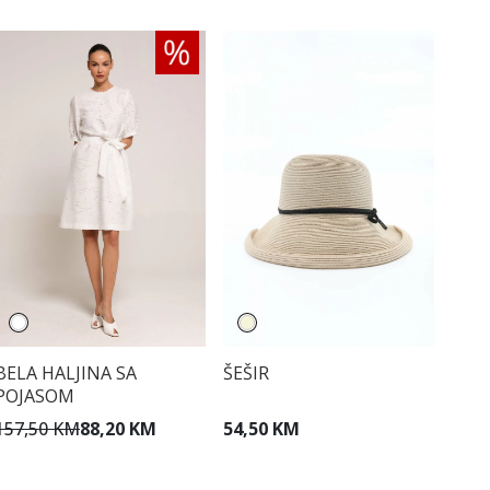
BELA HALJINA SA
ŠEŠIR
POJASOM
157,50 KM
88,20 KM
54,50 KM