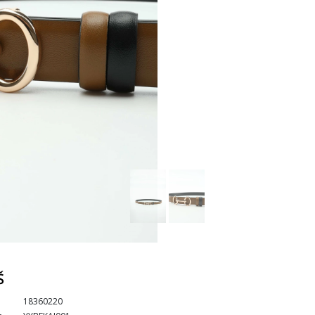
Š
18360220