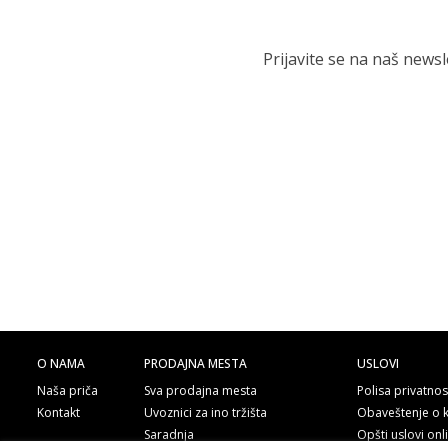
Prijavite se na naš news
O NAMA
PRODAJNA MESTA
USLOVI
Naša priča
Sva prodajna mesta
Polisa privatnos
Kontakt
Uvoznici za ino tržišta
Obaveštenje o 
Saradnja
Opšti uslovi on