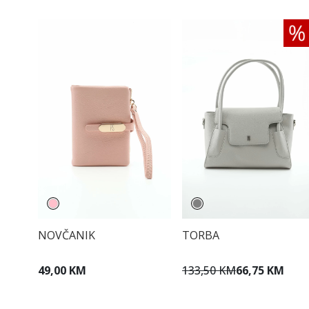
NOVČANIK
TORBA
49,00 KM
133,50 KM
66,75 KM