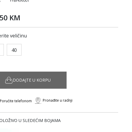
:
YYBFKAI001
,50 KM
rite veličinu
40
DODAJTE U KORPU
Pronađite u radnji
Poručite telefonom
OLOŽIVO U SLEDEĆIM BOJAMA