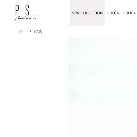
NEW COLLECTION
ODEĆA
OBUĆA
⟶
KAIŠ