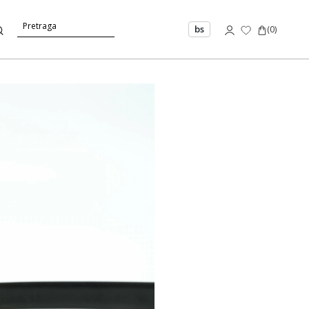
bs
(
0
)