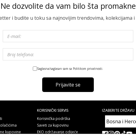
Ne dozvolite da vam bilo šta promakne
letter i budite u toku sa najnovijim trendovima, kolekcijama
Saglasna/saglasan sam sa Politikom privatnosti.
Prijavite se
KORISNIČKI SERVIS
IZABERITE DRŽAVU
ti
Korisnička podrška
kolačićima
Saveti za kupovinu
line kupovine
EKO održavanje odijeće