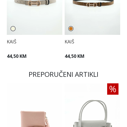
KAIŠ
KAIŠ
K
44,50 KM
44,50 KM
2
PREPORUČENI ARTIKLI