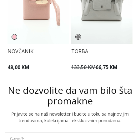
NOVČANIK
TORBA
T
49,00 KM
133,50 KM
66,75 KM
1
Ne dozvolite da vam bilo šta
promakne
Prijavite se na naš newsletter i budite u toku sa najnovijim
trendovima, kolekcijama i ekskluzivnim ponudama.