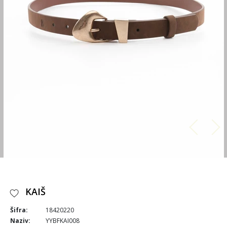
KAIŠ
Šifra:
18420220
Naziv:
YYBFKAI008