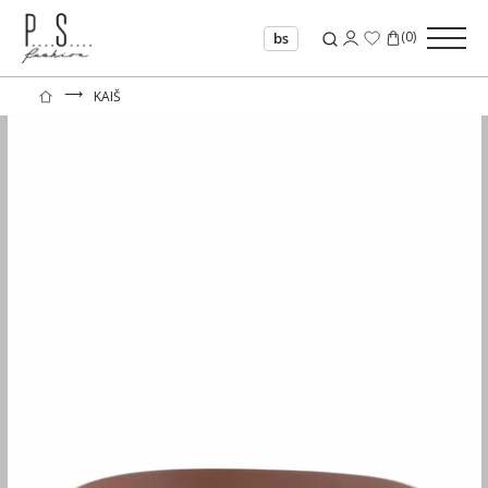
(
0
)
bs
⟶
KAIŠ