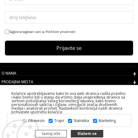
Saglasna/saglasan sam sa Politikom privatnosti.
Prijavite se
O NAMA
PRODAJNA MESTA
USLOVI
Kolačiće upotrebljavamo kako bi ova web stranica radila pravilno
i kako bismo bili u stanju da vršimo dalja unapređenja stranice sa
KORISNIČKI SERVIS
svrhom poboljšanja Vašeg korisničkog iskustva, kako bismo
personalizovali sadržaj i oglase, omogućili značaj društvenih
IZABERITE DRŽAVU
medija i analizirali promet. Nastavkom korišćenja naših stranica
prihvatate upotrebu kolačića.
2026 PS FASHION DESIGN DOO
Obavezni
Trajni
Statistika
Marketing
SVA PRAVA ZADRŽANA ALL RIGHTS RESERVED
Saznaj više
Slažem se