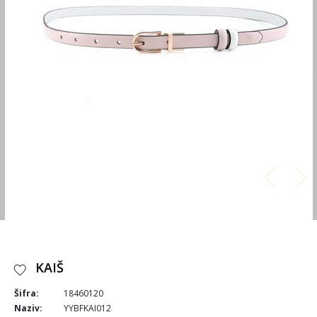
KAIŠ
Šifra:
18460120
Naziv:
YYBFKAI012