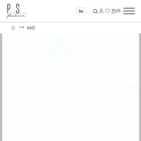
(
0
)
bs
⟶
KAIŠ