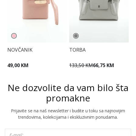
NOVČANIK
TORBA
T
49,00 KM
133,50 KM
66,75 KM
1
Ne dozvolite da vam bilo šta
promakne
Prijavite se na naš newsletter i budite u toku sa najnovijim
trendovima, kolekcijama i ekskluzivnim ponudama.