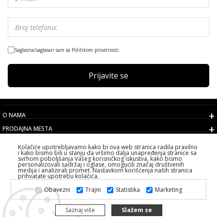
Saglasna/saglasan sam sa Politikom privatnosti.
Prijavite se
O NAMA
PRODAJNA MESTA
USLOVI
Kolačiće upotrebljavamo kako bi ova web stranica radila pravilno
i kako bismo bili u stanju da vršimo dalja unapređenja stranice sa
KORISNIČKI SERVIS
svrhom poboljšanja Vašeg korisničkog iskustva, kako bismo
personalizovali sadržaj i oglase, omogućili značaj društvenih
IZABERITE DRŽAVU
medija i analizirali promet. Nastavkom korišćenja naših stranica
prihvatate upotrebu kolačića.
2026 PS FASHION DESIGN DOO
Obavezni
Trajni
Statistika
Marketing
SVA PRAVA ZADRŽANA ALL RIGHTS RESERVED
Saznaj više
Slažem se