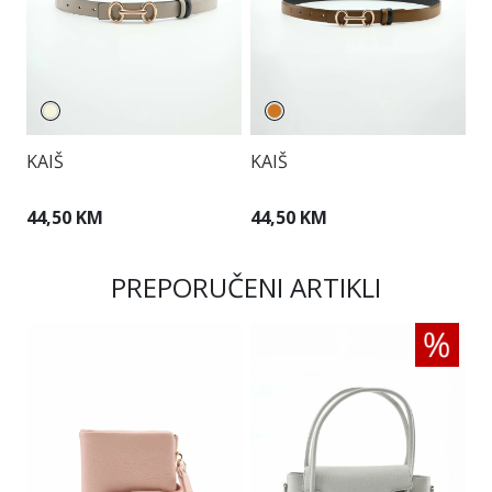
KAIŠ
KAIŠ
K
44,50 KM
44,50 KM
2
PREPORUČENI ARTIKLI