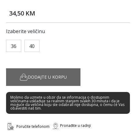
34,50 KM
Izaberite veličinu
36
40
DODAJTE U KORPU
Molimo da uzmete u obzir da se informacija o dostupnim
veličinama usklađuje sa realnim stanjem svakih 30 minuta i da je
moguće da veličina koju ste odabrali nije dostupna, o čemu će Vas
obavestiti naš tim.
Pronađite u radnji
Poručite telefonom