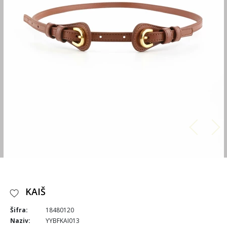
KAIŠ
Šifra:
18480120
Naziv:
YYBFKAI013