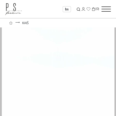
(
0
)
bs
⟶
KAIŠ