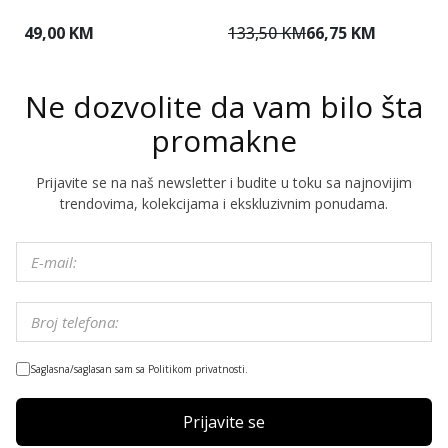
49,00 KM
133,50 KM
66,75 KM
1
Ne dozvolite da vam bilo šta
promakne
Prijavite se na naš newsletter i budite u toku sa najnovijim
trendovima, kolekcijama i ekskluzivnim ponudama.
Saglasna/saglasan sam sa Politikom privatnosti.
Prijavite se