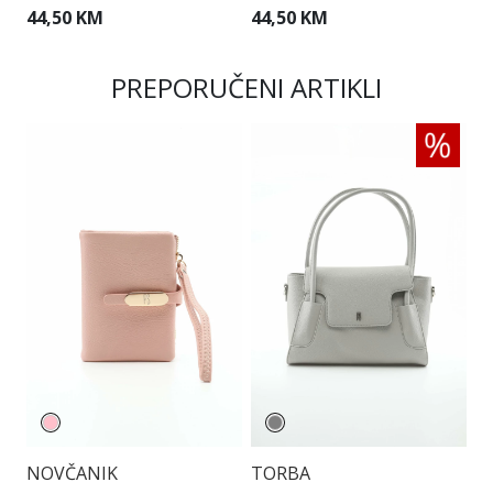
44,50 KM
44,50 KM
2
PREPORUČENI ARTIKLI
NOVČANIK
TORBA
T