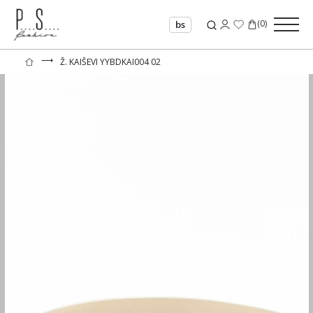
(
0
)
bs
⟶
Ž. KAIŠEVI YYBDKAI004 02