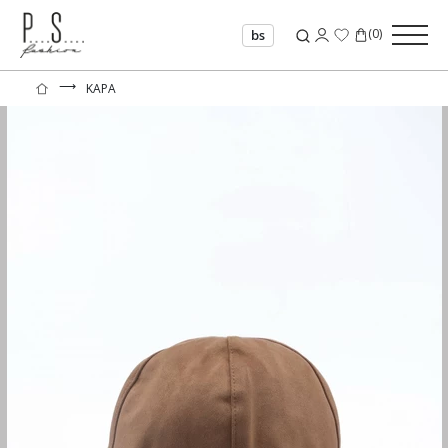
(
0
)
bs
⟶
KAPA