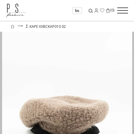
(
0
)
bs
⟶
Ž. KAPE XXBCKAP010 02