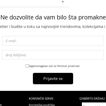
Ne dozvolite da vam bilo šta promakne
letter i budite u toku sa najnovijim trendovima, kolekcijama
Saglasna/saglasan sam sa Politikom privatnosti.
Prijavite se
KORISNIČKI SERVIS
IZABERITE DRŽAVU
ti
Korisnička podrška