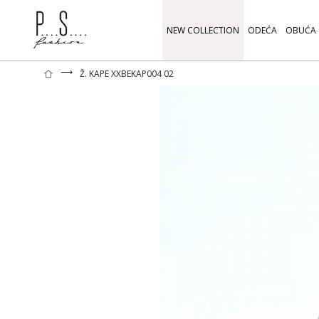
NEW COLLECTION
ODEĆA
OBUĆA
⟶
Ž. KAPE XXBEKAP004 02