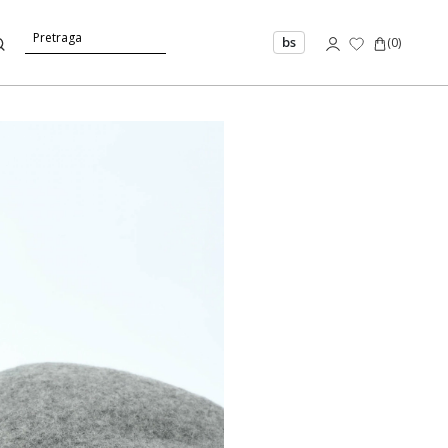
bs
(
0
)