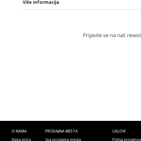
Više informacija
Prijavite se na naš news
O NAMA
PRODAJNA MESTA
USLOVI
Naša priča
Sva prodajna mesta
Polisa privatnos