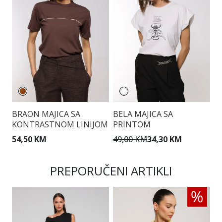
BRAON MAJICA SA
BELA MAJICA SA
M
KONTRASTNOM LINIJOM
PRINTOM
P
54,50 KM
49,00 KM
34,30 KM
5
PREPORUČENI ARTIKLI