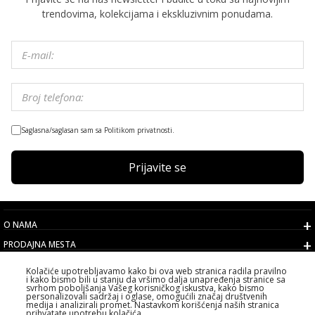
trendovima, kolekcijama i ekskluzivnim ponudama.
Saglasna/saglasan sam sa Politikom privatnosti.
Prijavite se
O NAMA
PRODAJNA MESTA
USLOVI
Kolačiće upotrebljavamo kako bi ova web stranica radila pravilno
i kako bismo bili u stanju da vršimo dalja unapređenja stranice sa
KORISNIČKI SERVIS
svrhom poboljšanja Vašeg korisničkog iskustva, kako bismo
personalizovali sadržaj i oglase, omogućili značaj društvenih
IZABERITE DRŽAVU
medija i analizirali promet. Nastavkom korišćenja naših stranica
prihvatate upotrebu kolačića.