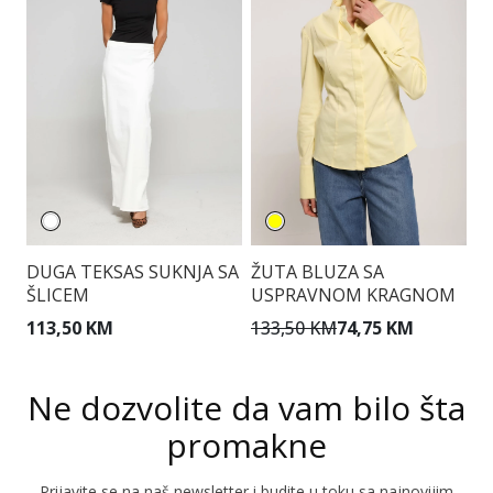
DUGA TEKSAS SUKNJA SA
ŽUTA BLUZA SA
P
ŠLICEM
USPRAVNOM KRAGNOM
S
113,50 KM
133,50 KM
74,75 KM
1
Ne dozvolite da vam bilo šta
promakne
Prijavite se na naš newsletter i budite u toku sa najnovijim