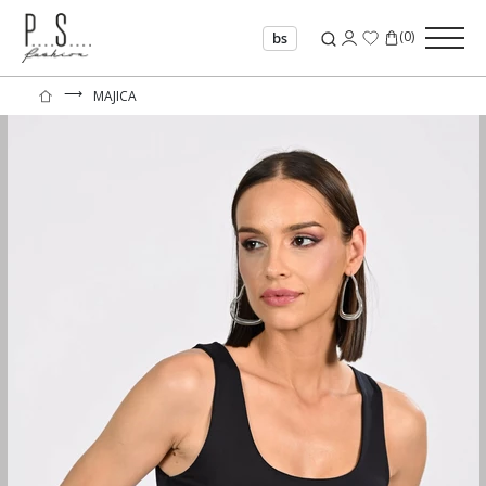
(
0
)
bs
⟶
MAJICA