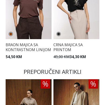
BRAON MAJICA SA
CRNA MAJICA SA
M
KONTRASTNOM LINIJOM
PRINTOM
P
54,50 KM
49,00 KM
34,30 KM
5
PREPORUČENI ARTIKLI