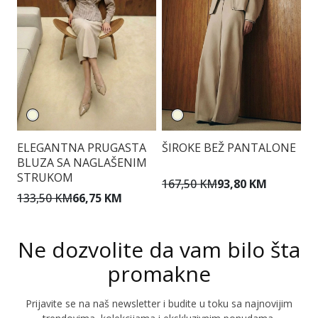
ELEGANTNA PRUGASTA
ŠIROKE BEŽ PANTALONE
T
BLUZA SA NAGLAŠENIM
STRUKOM
167,50 KM
93,80 KM
1
133,50 KM
66,75 KM
Ne dozvolite da vam bilo šta
promakne
Prijavite se na naš newsletter i budite u toku sa najnovijim