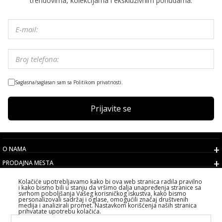
trendovima, kolekcijama i ekskluzivnim ponudama.
Saglasna/saglasan sam sa Politikom privatnosti.
Prijavite se
O NAMA
PRODAJNA MESTA
USLOVI
Kolačiće upotrebljavamo kako bi ova web stranica radila pravilno
i kako bismo bili u stanju da vršimo dalja unapređenja stranice sa
KORISNIČKI SERVIS
svrhom poboljšanja Vašeg korisničkog iskustva, kako bismo
personalizovali sadržaj i oglase, omogućili značaj društvenih
IZABERITE DRŽAVU
medija i analizirali promet. Nastavkom korišćenja naših stranica
prihvatate upotrebu kolačića.