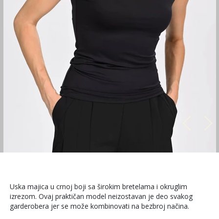
Uska majica u crnoj boji sa širokim bretelama i okruglim
izrezom. Ovaj praktičan model neizostavan je deo svakog
garderobera jer se može kombinovati na bezbroj načina.