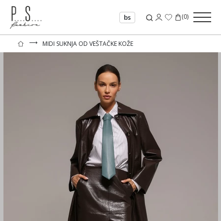
(
0
)
bs
⟶
MIDI SUKNJA OD VEŠTAČKE KOŽE