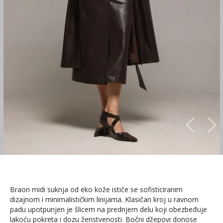
Braon midi suknja od eko kože ističe se sofisticiranim
dizajnom i minimalističkim linijama. Klasičan kroj u ravnom
padu upotpunjen je šlicem na prednjem delu koji obezbeđuje
lakoću pokreta i dozu ženstvenosti. Bočni džepovi donose