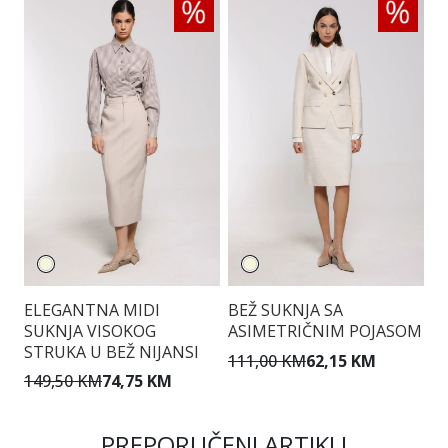
ELEGANTNA MIDI
BEŽ SUKNJA SA
P
SUKNJA VISOKOG
ASIMETRIČNIM POJASOM
K
STRUKA U BEŽ NIJANSI
111,00 KM
62,15 KM
8
149,50 KM
74,75 KM
PREPORUČENI ARTIKLI