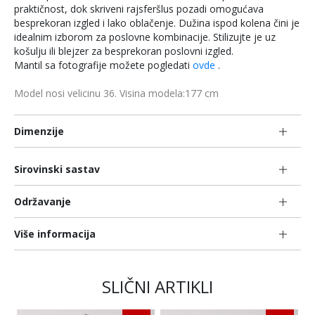
praktičnost, dok skriveni rajsferšlus pozadi omogućava
besprekoran izgled i lako oblačenje. Dužina ispod kolena čini je
idealnim izborom za poslovne kombinacije. Stilizujte je uz
košulju ili blejzer za besprekoran poslovni izgled.
Mantil sa fotografije možete pogledati
ovde
.
Model nosi velicinu 36. Visina modela:177 cm
Dimenzije
Sirovinski sastav
Održavanje
Više informacija
SLIČNI ARTIKLI