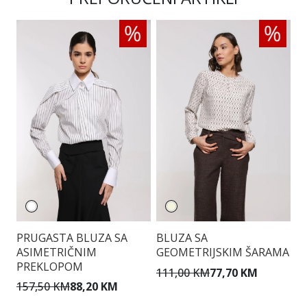
PRUGASTA BLUZA SA
BLUZA SA
B
ASIMETRIČNIM
GEOMETRIJSKIM ŠARAMA
D
PREKLOPOM
D
111,00 KM
77,70 KM
157,50 KM
88,20 KM
1