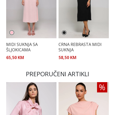
MIDI SUKNJA SA
CRNA REBRASTA MIDI
M
ŠLJOKICAMA
SUKNJA
65,50 KM
58,50 KM
5
PREPORUČENI ARTIKLI