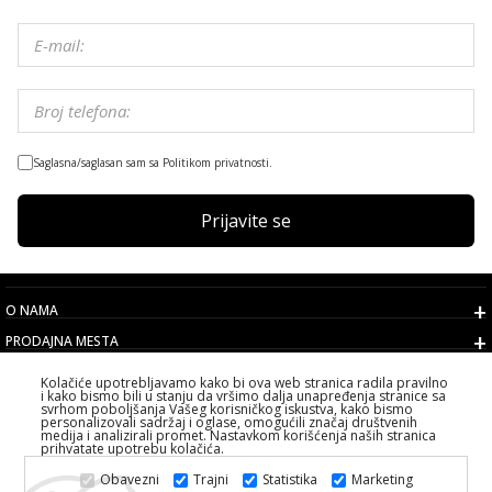
Saglasna/saglasan sam sa Politikom privatnosti.
Prijavite se
O NAMA
PRODAJNA MESTA
USLOVI
Kolačiće upotrebljavamo kako bi ova web stranica radila pravilno
i kako bismo bili u stanju da vršimo dalja unapređenja stranice sa
KORISNIČKI SERVIS
svrhom poboljšanja Vašeg korisničkog iskustva, kako bismo
personalizovali sadržaj i oglase, omogućili značaj društvenih
IZABERITE DRŽAVU
medija i analizirali promet. Nastavkom korišćenja naših stranica
prihvatate upotrebu kolačića.
2026 PS FASHION DESIGN DOO
Obavezni
Trajni
Statistika
Marketing