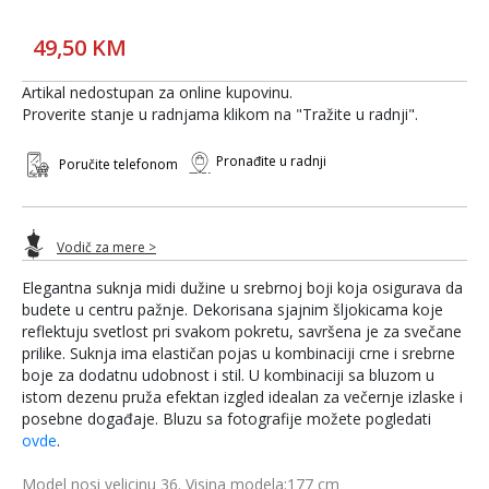
49,50 KM
Artikal nedostupan za online kupovinu.
Proverite stanje u radnjama klikom na "Tražite u radnji".
Pronađite u radnji
Poručite telefonom
Vodič za mere >
Elegantna suknja midi dužine u srebrnoj boji koja osigurava da
budete u centru pažnje. Dekorisana sjajnim šljokicama koje
reflektuju svetlost pri svakom pokretu, savršena je za svečane
prilike. Suknja ima elastičan pojas u kombinaciji crne i srebrne
boje za dodatnu udobnost i stil. U kombinaciji sa bluzom u
istom dezenu pruža efektan izgled idealan za večernje izlaske i
posebne događaje. Bluzu sa fotografije možete pogledati
ovde
.
Model nosi velicinu 36. Visina modela:177 cm