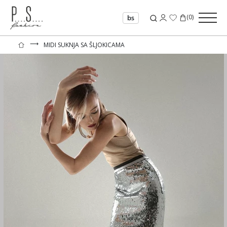
(
0
)
bs
⟶
MIDI SUKNJA SA ŠLJOKICAMA