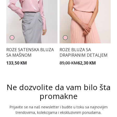
ROZE SATENSKA BLUZA
ROZE BLUZA SA
B
SA MAŠNOM
DRAPIRANIM DETALJEM
K
I
133,50 KM
89,00 KM
62,30 KM
1
Ne dozvolite da vam bilo šta
promakne
Prijavite se na naš newsletter i budite u toku sa najnovijim
trendovima, kolekcijama i ekskluzivnim ponudama.