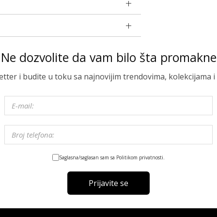
Ne dozvolite da vam bilo šta promakne
letter i budite u toku sa najnovijim trendovima, kolekcijama
Saglasna/saglasan sam sa Politikom privatnosti.
Prijavite se