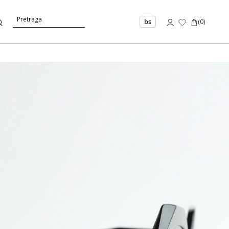
bs
(
0
)