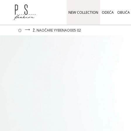
NEW COLLECTION
ODEĆA
OBUĆA
⟶
Ž. NAOČARE YYBENAO005 02