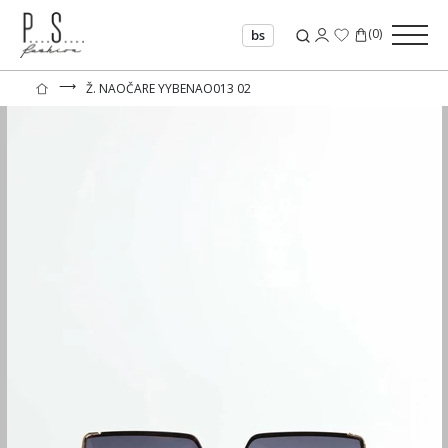
(
0
)
bs
⟶
Ž. NAOČARE YYBENAO013 02