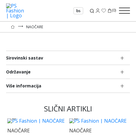
(
0
)
bs
⟶
NAOČARE
Sirovinski sastav
Održavanje
Više informacija
SLIČNI ARTIKLI
NAOČARE
NAOČARE
N