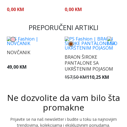
0,00 KM
0,00 KM
3
PREPORUČENI ARTIKLI
NOVČANIK
BRAON ŠIROKE
R
PANTALONE SA
V
49,00 KM
UKRŠTENIM POJASOM
1
157,50 KM
110,25 KM
Ne dozvolite da vam bilo šta
promakne
Prijavite se na naš newsletter i budite u toku sa najnovijim
trendovima, kolekcijama i ekskluzivnim ponudama.