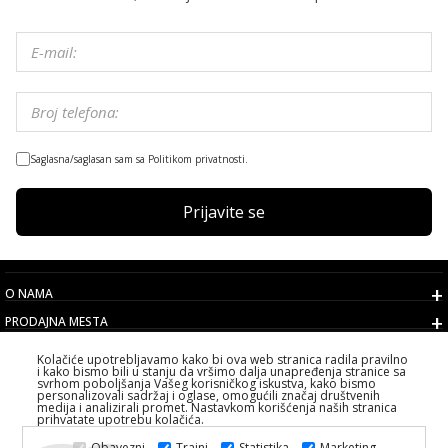
Saglasna/saglasan sam sa Politikom privatnosti.
Prijavite se
O NAMA
PRODAJNA MESTA
USLOVI
Kolačiće upotrebljavamo kako bi ova web stranica radila pravilno
i kako bismo bili u stanju da vršimo dalja unapređenja stranice sa
KORISNIČKI SERVIS
svrhom poboljšanja Vašeg korisničkog iskustva, kako bismo
personalizovali sadržaj i oglase, omogućili značaj društvenih
IZABERITE DRŽAVU
medija i analizirali promet. Nastavkom korišćenja naših stranica
prihvatate upotrebu kolačića.
2026 PS FASHION DESIGN DOO
Obavezni
Trajni
Statistika
Marketing