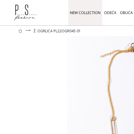
NEW COLLECTION
ODEĆA
OBUĆA
⟶
Ž. OGRLICA PL22OGR045 01