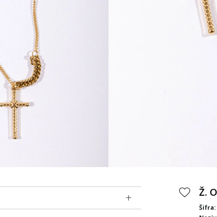
Ž. 
Šifra: