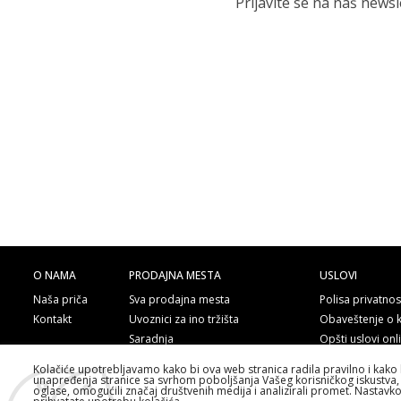
Prijavite se na naš news
O NAMA
PRODAJNA MESTA
USLOVI
Naša priča
Sva prodajna mesta
Polisa privatnos
Kontakt
Uvoznici za ino tržišta
Obaveštenje o 
Saradnja
Opšti uslovi on
Poručite telefo
Kolačiće upotrebljavamo kako bi ova web stranica radila pravilno i kako 
unapređenja stranice sa svrhom poboljšanja Vašeg korisničkog iskustva, 
oglase, omogućili značaj društvenih medija i analizirali promet. Nastavk