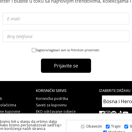
letter i budite u toku sa najnovijim trendovima, kolekcijama
Saglasna/saglasan sam sa Politikom privatnosti.
Prijavite se
KORISNIČKI SERVIS
IZABERITE DRŽAVU
ti
Korisnička podrška
kolačićima
Saveti za kupovinu
line kupovine
EKO održavanje odijeće
nom
Najčešća pitanja i odgovori
bismo bili u stanju da vršimo dalja
Copyright
kako bismo personalizovali sadržaj i
Obavezni
Trajni
S
om korišćenja naših stranica