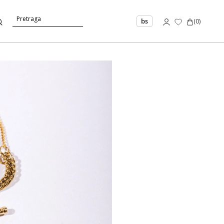
bs
(
0
)