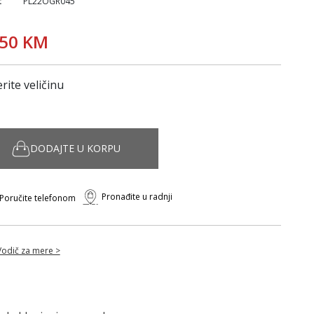
:
PL22OGR045
,50 KM
rite veličinu
DODAJTE U KORPU
Pronađite u radnji
Poručite telefonom
Vodič za mere >