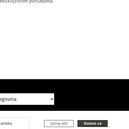
 i ekskluzivnim ponudama.
tatistika
Saznaj više
Slažem se