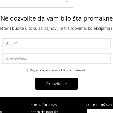
Ne dozvolite da vam bilo šta promakne
letter i budite u toku sa najnovijim trendovima, kolekcijama
Saglasna/saglasan sam sa Politikom privatnosti.
Prijavite se
KORISNIČKI SERVIS
IZABERITE DRŽAVU
ti
Korisnička podrška