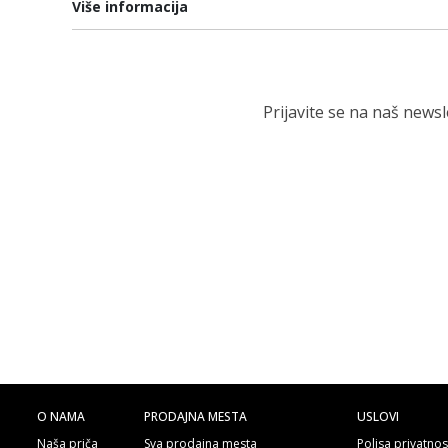
Više informacija
Prijavite se na naš news
O NAMA
PRODAJNA MESTA
USLOVI
Naša priča
Sva prodajna mesta
Polisa privatnos