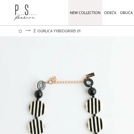
NEW COLLECTION
ODEĆA
OBUĆA
⟶
Ž. OGRLICA YYBEOGR005 01