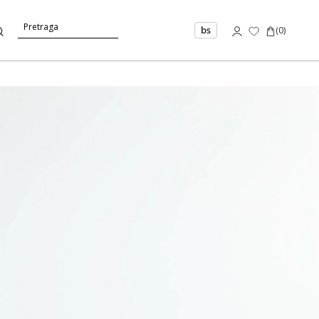
bs
(
0
)