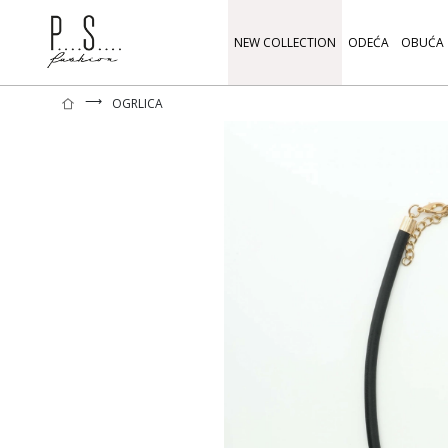
NEW COLLECTION
ODEĆA
OBUĆA
⟶
OGRLICA