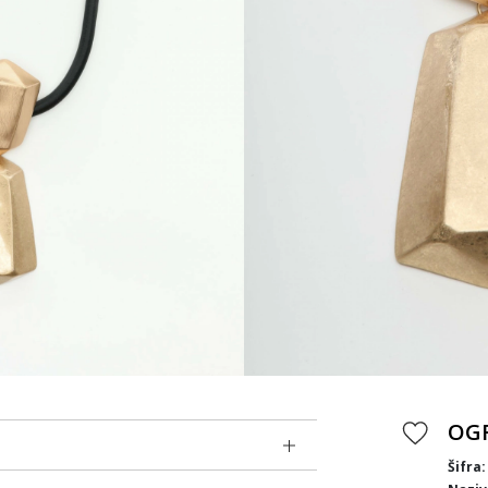
OGR
Šifra: