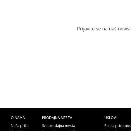
Prijavite se na naš news
O NAMA
PRODAJNA MESTA
USLOVI
Naša priča
Sva prodajna mesta
Polisa privatnos