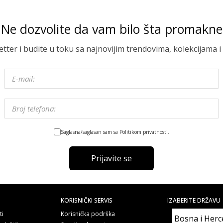
Ne dozvolite da vam bilo šta promakne
letter i budite u toku sa najnovijim trendovima, kolekcijama
Saglasna/saglasan sam sa Politikom privatnosti.
Prijavite se
KORISNIČKI SERVIS
IZABERITE DRŽAVU
ti
Korisnička podrška