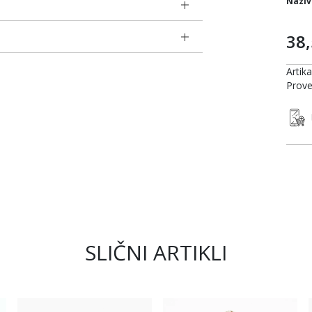
Naziv
38
Artik
Prove
SLIČNI ARTIKLI