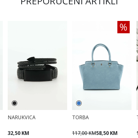
PREPORUČENI ARTIKLI
NARUKVICA
TORBA
32,50 KM
117,00 KM
58,50 KM