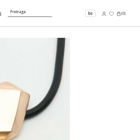
bs
(
0
)