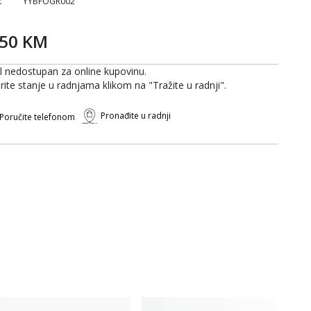
:
YYBFOGR002
,50 KM
al nedostupan za online kupovinu.
rite stanje u radnjama klikom na "Tražite u radnji".
Pronađite u radnji
Poručite telefonom