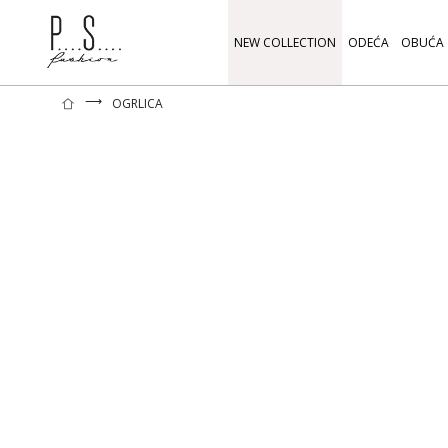
NEW COLLECTION
ODEĆA
OBUĆA
⟶
OGRLICA