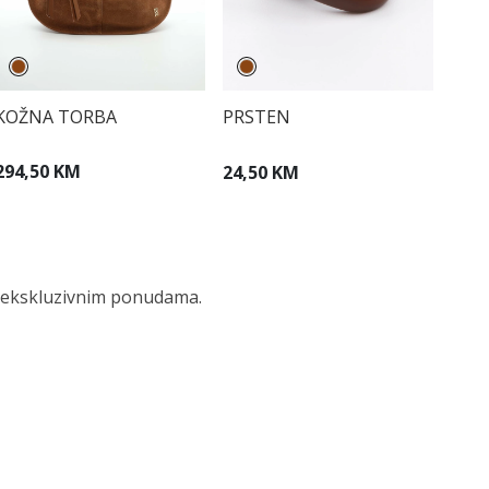
KOŽNA TORBA
PRSTEN
294,50 KM
24,50 KM
 i ekskluzivnim ponudama.