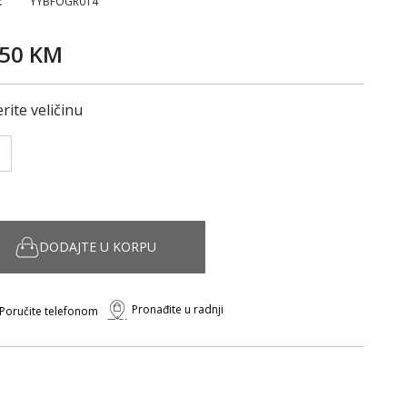
:
YYBFOGR014
,50 KM
rite veličinu
DODAJTE U KORPU
Pronađite u radnji
Poručite telefonom