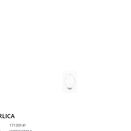
LICA
17130141