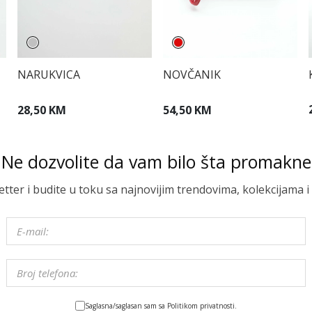
NARUKVICA
NOVČANIK
28,50 KM
54,50 KM
Ne dozvolite da vam bilo šta promakne
letter i budite u toku sa najnovijim trendovima, kolekcijama
Saglasna/saglasan sam sa Politikom privatnosti.