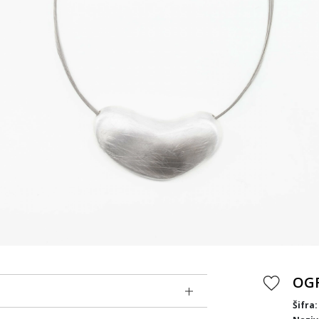
OGR
Šifra: