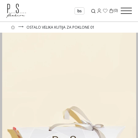
(
0
)
bs
⟶
OSTALO VELIKA KUTIJA ZA POKLONE 01