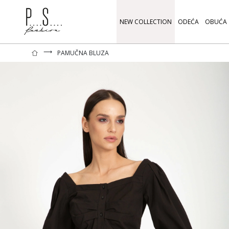
NEW COLLECTION
ODEĆA
OBUĆA
⟶
PAMUČNA BLUZA