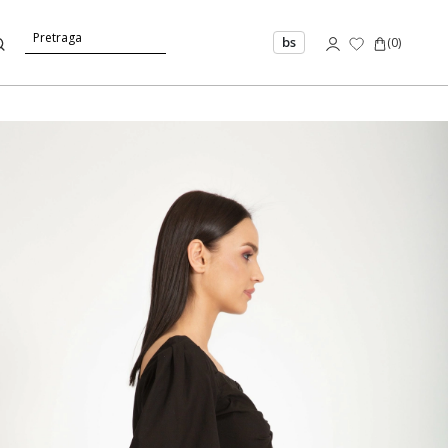
bs
(
0
)