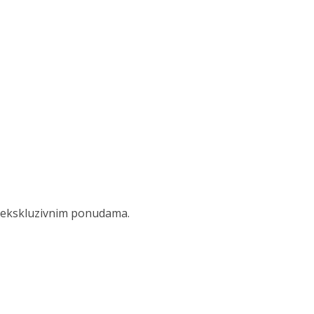
 i ekskluzivnim ponudama.