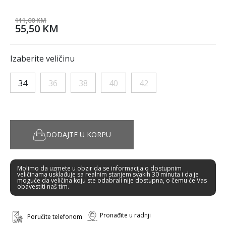
111,00 KM
55,50 KM
Izaberite veličinu
34
36
38
40
42
DODAJTE U KORPU
Molimo da uzmete u obzir da se informacija o dostupnim
veličinama usklađuje sa realnim stanjem svakih 30 minuta i da je
moguće da veličina koju ste odabrali nije dostupna, o čemu će Vas
obavestiti naš tim.
Pronađite u radnji
Poručite telefonom