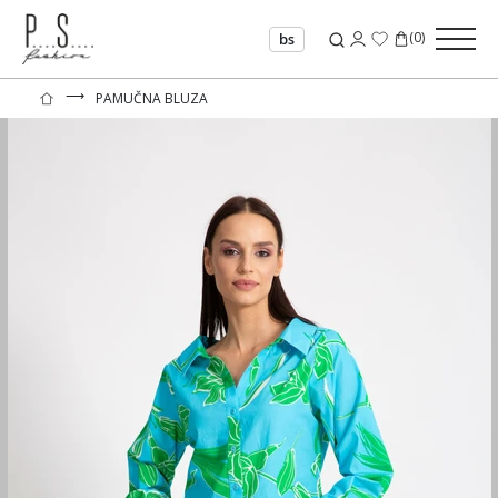
(
0
)
bs
⟶
PAMUČNA BLUZA