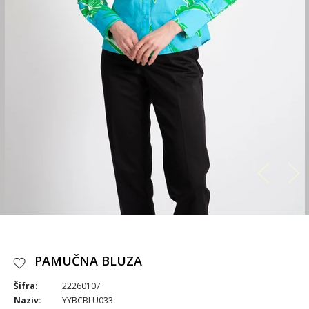
PAMUČNA BLUZA
Šifra:
22260107
Naziv:
YYBCBLU033