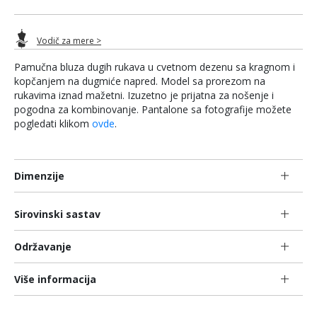
Vodič za mere >
Pamučna bluza dugih rukava u cvetnom dezenu sa kragnom i
kopčanjem na dugmiće napred. Model sa prorezom na
rukavima iznad mažetni. Izuzetno je prijatna za nošenje i
pogodna za kombinovanje. Pantalone sa fotografije možete
pogledati klikom
ovde
.
Dimenzije
Sirovinski sastav
Održavanje
Više informacija