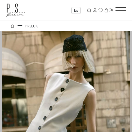
(
0
)
bs
⟶
PRSLUK