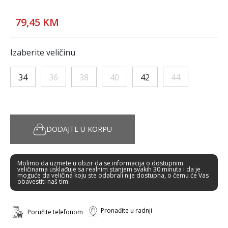
79,45 KM
Izaberite veličinu
34
36
38
40
42
44
DODAJTE U KORPU
Molimo da uzmete u obzir da se informacija o dostupnim
veličinama usklađuje sa realnim stanjem svakih 30 minuta i da je
moguće da veličina koju ste odabrali nije dostupna, o čemu će Vas
obavestiti naš tim.
Pronađite u radnji
Poručite telefonom