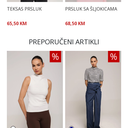
TEKSAS PRSLUK
PRSLUK SA ŠLJOKICAMA
C
K
65,50 KM
68,50 KM
5
PREPORUČENI ARTIKLI