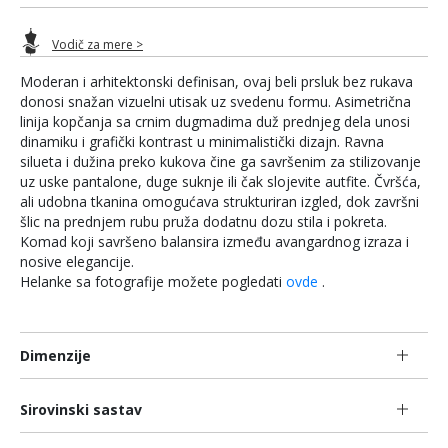
Vodič za mere >
Moderan i arhitektonski definisan, ovaj beli prsluk bez rukava
donosi snažan vizuelni utisak uz svedenu formu. Asimetrična
linija kopčanja sa crnim dugmadima duž prednjeg dela unosi
dinamiku i grafički kontrast u minimalistički dizajn. Ravna
silueta i dužina preko kukova čine ga savršenim za stilizovanje
uz uske pantalone, duge suknje ili čak slojevite autfite. Čvršća,
ali udobna tkanina omogućava strukturiran izgled, dok završni
šlic na prednjem rubu pruža dodatnu dozu stila i pokreta.
Komad koji savršeno balansira između avangardnog izraza i
nosive elegancije.
Helanke sa fotografije možete pogledati
ovde
.
Dimenzije
Sirovinski sastav