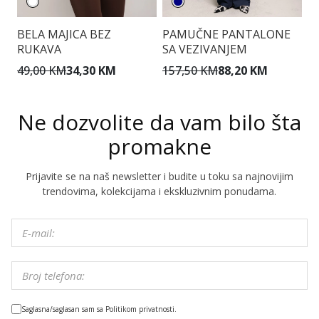
BELA MAJICA BEZ
PAMUČNE PANTALONE
T
RUKAVA
SA VEZIVANJEM
49,00 KM
34,30 KM
157,50 KM
88,20 KM
1
Ne dozvolite da vam bilo šta
promakne
Prijavite se na naš newsletter i budite u toku sa najnovijim
trendovima, kolekcijama i ekskluzivnim ponudama.
Saglasna/saglasan sam sa Politikom privatnosti.