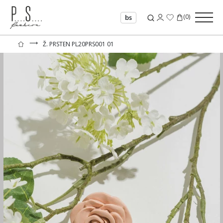
(
0
)
bs
⟶
Ž. PRSTEN PL20PRS001 01