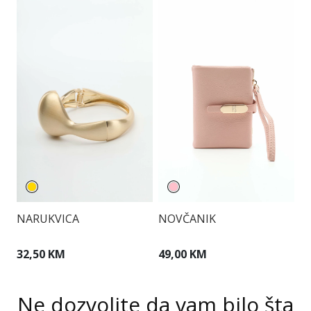
NARUKVICA
NOVČANIK
T
32,50 KM
49,00 KM
1
Ne dozvolite da vam bilo šta