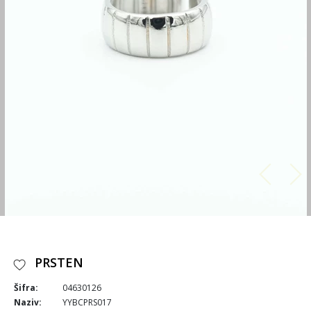
PRSTEN
Šifra:
04630126
Naziv:
YYBCPRS017