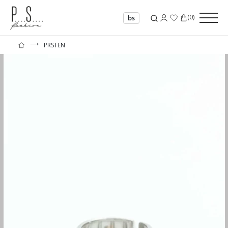
(
0
)
bs
⟶
PRSTEN