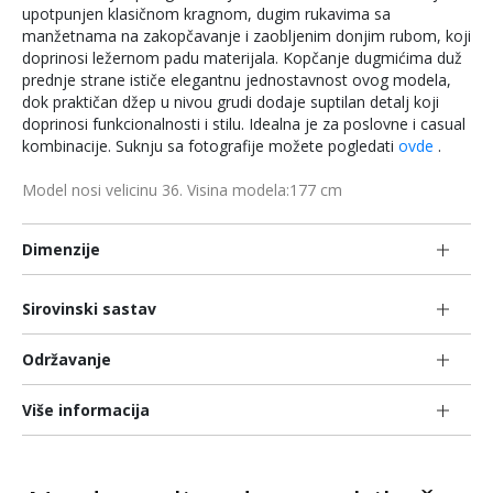
upotpunjen klasičnom kragnom, dugim rukavima sa
manžetnama na zakopčavanje i zaobljenim donjim rubom, koji
doprinosi ležernom padu materijala. Kopčanje dugmićima duž
prednje strane ističe elegantnu jednostavnost ovog modela,
dok praktičan džep u nivou grudi dodaje suptilan detalj koji
doprinosi funkcionalnosti i stilu. Idealna je za poslovne i casual
kombinacije. Suknju sa fotografije možete pogledati
ovde
.
Model nosi velicinu 36. Visina modela:177 cm
Dimenzije
Sirovinski sastav
Održavanje
Više informacija