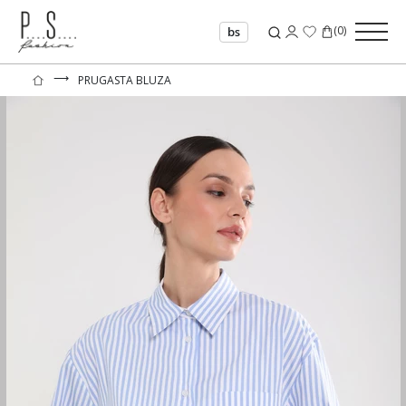
(
0
)
bs
⟶
PRUGASTA BLUZA