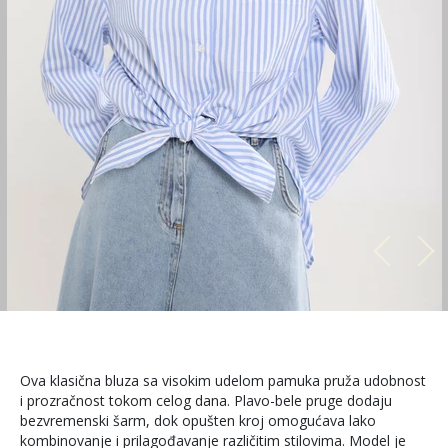
Ova klasična bluza sa visokim udelom pamuka pruža udobnost
i prozračnost tokom celog dana. Plavo-bele pruge dodaju
bezvremenski šarm, dok opušten kroj omogućava lako
kombinovanje i prilagođavanje različitim stilovima. Model je