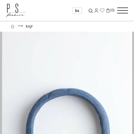
(
0
)
bs
⟶
RAJF