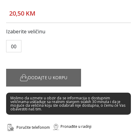
20,50 KM
Izaberite veličinu
00
DODAJTE U KORPU
Molimo da uzmete u obzir da se informacija o dostupnim
veličinama usklađuje sa realnim stanjem svakih 30 minuta i da je
moguće da veličina koju ste odabrali nije dostupna, o čemu će Vas
obavestiti naš tim.
Pronađite u radnji
Poručite telefonom