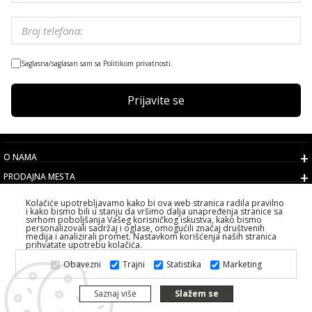
Saglasna/saglasan sam sa Politikom privatnosti.
Prijavite se
O NAMA
PRODAJNA MESTA
USLOVI
Kolačiće upotrebljavamo kako bi ova web stranica radila pravilno
i kako bismo bili u stanju da vršimo dalja unapređenja stranice sa
KORISNIČKI SERVIS
svrhom poboljšanja Vašeg korisničkog iskustva, kako bismo
personalizovali sadržaj i oglase, omogućili značaj društvenih
IZABERITE DRŽAVU
medija i analizirali promet. Nastavkom korišćenja naših stranica
prihvatate upotrebu kolačića.
2026 PS FASHION DESIGN DOO
Obavezni
Trajni
Statistika
Marketing
SVA PRAVA ZADRŽANA ALL RIGHTS RESERVED
Saznaj više
Slažem se