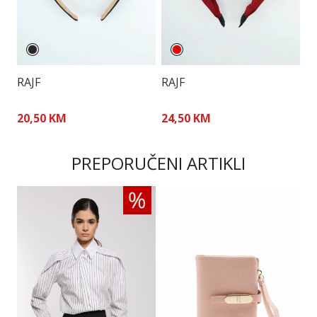
RAJF
RAJF
R
20,50 KM
24,50 KM
0
PREPORUČENI ARTIKLI