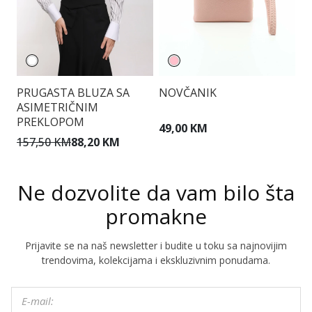
PRUGASTA BLUZA SA
NOVČANIK
T
ASIMETRIČNIM
PREKLOPOM
49,00 KM
1
157,50 KM
88,20 KM
Ne dozvolite da vam bilo šta
promakne
Prijavite se na naš newsletter i budite u toku sa najnovijim
trendovima, kolekcijama i ekskluzivnim ponudama.