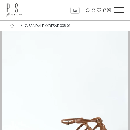
(
0
)
bs
⟶
Ž. SANDALE XXBESND008 01