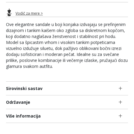
Vodič za mere >
Ove elegantne sandale u boji konjaka izdvajaju se prefinjenim
dizajnom i tankim kaišem oko zgloba sa diskretnom kopčom,
koji dodatno naglašava ženstvenost i stabilnost pri hodu.
Model sa špicastim vrhom i visokim tankim potpeticama
vizuelno izdužuje siluetu, dok pažljivo oblikovani bočni izrezi
dodaju sofisticiran i moderan pečat. Idealne su za svečane
prilike, poslovne kombinacije ili večernje izlaske, pružajući dozu
glamura svakom autfitu.
Sirovinski sastav
Održavanje
Više informacija