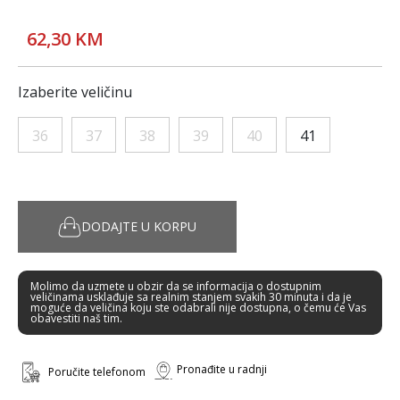
62,30 KM
Izaberite veličinu
36
37
38
39
40
41
DODAJTE U KORPU
Molimo da uzmete u obzir da se informacija o dostupnim
veličinama usklađuje sa realnim stanjem svakih 30 minuta i da je
moguće da veličina koju ste odabrali nije dostupna, o čemu će Vas
obavestiti naš tim.
Pronađite u radnji
Poručite telefonom