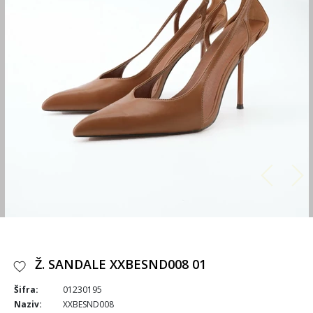
Ž. SANDALE XXBESND008 01
Šifra:
01230195
Naziv:
XXBESND008