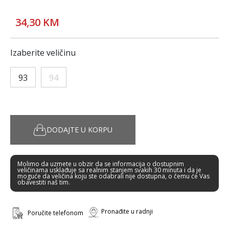
34,30 KM
Izaberite veličinu
93
94
DODAJTE U KORPU
Molimo da uzmete u obzir da se informacija o dostupnim
veličinama usklađuje sa realnim stanjem svakih 30 minuta i da je
moguće da veličina koju ste odabrali nije dostupna, o čemu će Vas
obavestiti naš tim.
Pronađite u radnji
Poručite telefonom