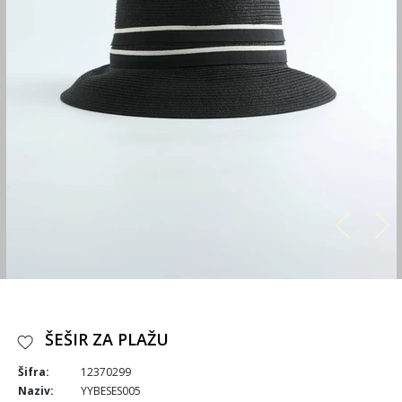
ŠEŠIR ZA PLAŽU
Šifra:
12370299
Naziv:
YYBESES005