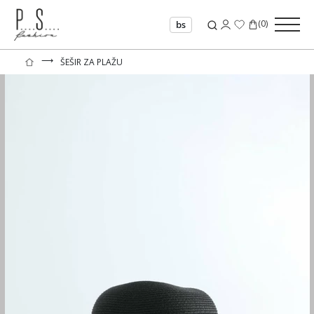
(
0
)
bs
⟶
ŠEŠIR ZA PLAŽU