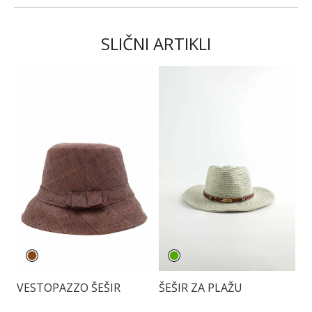
SLIČNI ARTIKLI
VESTOPAZZO ŠEŠIR
ŠEŠIR ZA PLAŽU
Š