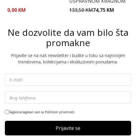
USPRAVNOM KRAGNOM
V
0,00 KM
133,50 KM
74,75 KM
1
Ne dozvolite da vam bilo šta
promakne
Prijavite se na naš newsletter i budite u toku sa najnovijim
trendovima, kolekcijama i ekskluzivnim ponudama.
Saglasna/saglasan sam sa Politikom privatnosti.
Prijavite se