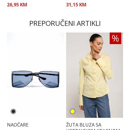
26,95 KM
31,15 KM
4
PREPORUČENI ARTIKLI
NAOČARE
ŽUTA BLUZA SA
P