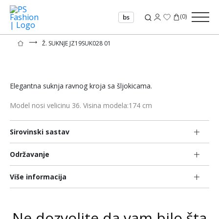
(
0
)
bs
⟶
Ž. SUKNJE JZ19SUK028 01
Elegantna suknja ravnog kroja sa šljokicama.
Model nosi velicinu 36. Visina modela:174 cm
Sirovinski sastav
Održavanje
Više informacija
Ne dozvolite da vam bilo šta